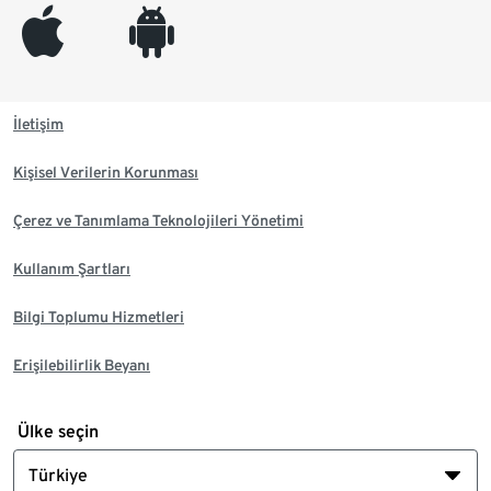
appleinc
android
İletişim
Kişisel Verilerin Korunması
Çerez ve Tanımlama Teknolojileri Yönetimi
Kullanım Şartları
Bilgi Toplumu Hizmetleri
Erişilebilirlik Beyanı
Ülke seçin
Türkiye