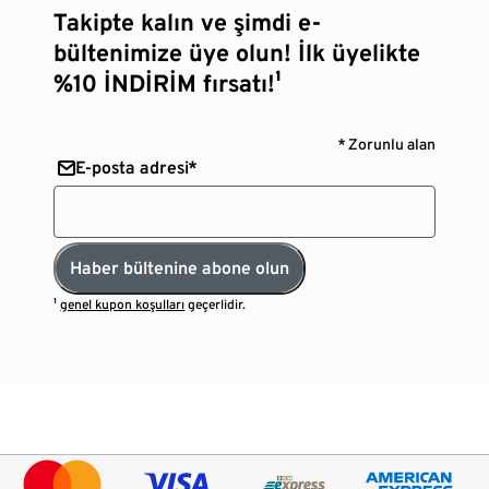
Takipte kalın ve şimdi e-
bültenimize üye olun! İlk üyelikte
%10 İNDİRİM fırsatı!¹
* Zorunlu alan
E-posta adresi*
Haber bültenine abone olun
¹
genel kupon koşulları
geçerlidir.