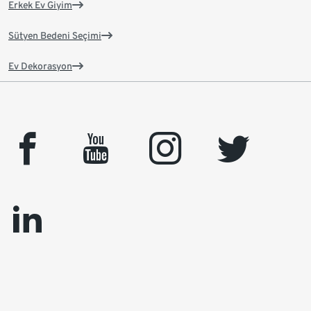
Erkek Ev Giyim
Sütyen Bedeni Seçimi
Ev Dekorasyon
facebook
youtube
instagram
twitter
linkedin