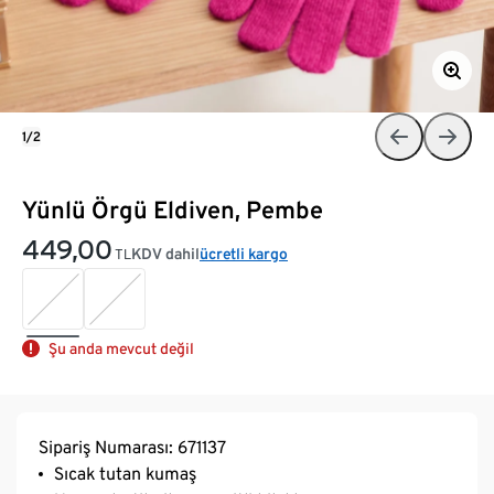
1/2
Yünlü Örgü Eldiven, Pembe
449,00
KDV dahil
ücretli kargo
TL
Şu anda mevcut değil
Sipariş Numarası: 671137
Sıcak tutan kumaş