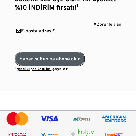
%10 İNDİRİM fırsatı!¹
* Zorunlu alan
E-posta adresi*
Haber bültenine abone olun
¹
genel kupon koşulları
geçerlidir.