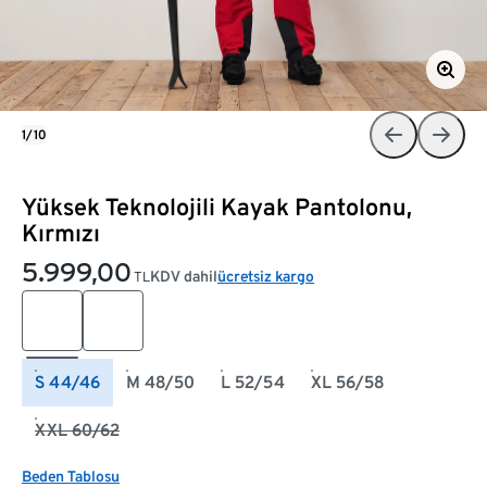
1/10
Yüksek Teknolojili Kayak Pantolonu,
Kırmızı
5.999,00
KDV dahil
ücretsiz kargo
TL
S 44/46
M 48/50
L 52/54
XL 56/58
XXL 60/62
Beden Tablosu