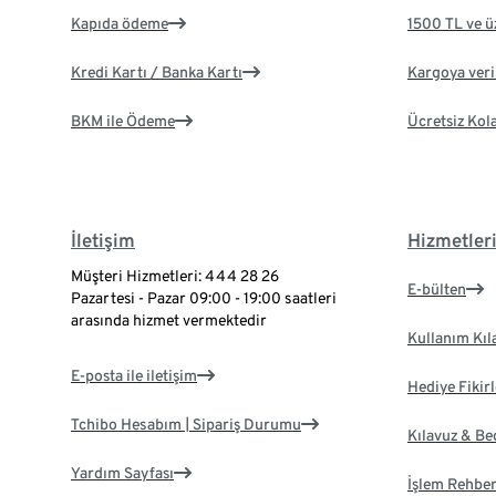
Kapıda ödeme
1500 TL ve ü
Kredi Kartı / Banka Kartı
Kargoya veril
BKM ile Ödeme
Ücretsiz Kol
İletişim
Hizmetler
Müşteri Hizmetleri: 444 28 26
E-bülten
Pazartesi - Pazar 09:00 - 19:00 saatleri
arasında hizmet vermektedir
Kullanım Kıl
E-posta ile iletişim
Hediye Fikirl
Tchibo Hesabım | Sipariş Durumu
Kılavuz & B
Yardım Sayfası
İşlem Rehber