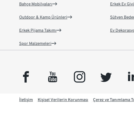
Bahçe Mobilyaları
Erkek Ev Giy
Outdoor & Kamp Ürünleri
Sütyen Bede
Erkek Pijama Takımı
Ev Dekorasy
Spor Malzemeleri
facebook
youtube
instagram
twitter
link
İletişim
Kişisel Verilerin Korunması
Çerez ve Tanımlama Te