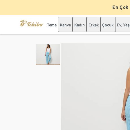
En Çok
Tema
Kahve
Kadın
Erkek
Çocuk
Ev, Ya