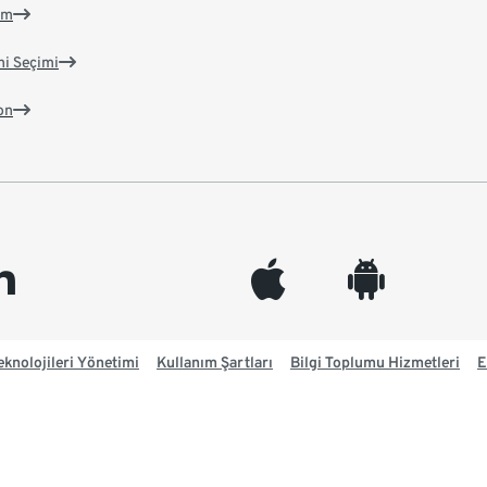
im
ni Seçimi
on
edin
appleinc
android
knolojileri Yönetimi
Kullanım Şartları
Bilgi Toplumu Hizmetleri
E