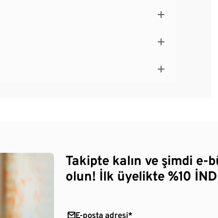
Takipte kalın ve şimdi e-
olun! İlk üyelikte %10 İNDİ
E-posta adresi*