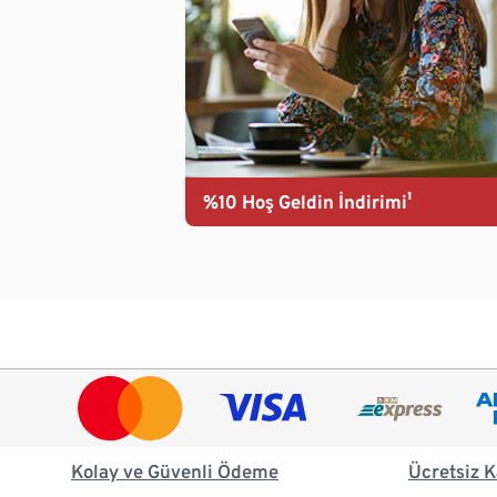
%10 Hoş Geldin İndirimi¹
Kolay ve Güvenli Ödeme
Ücretsiz K