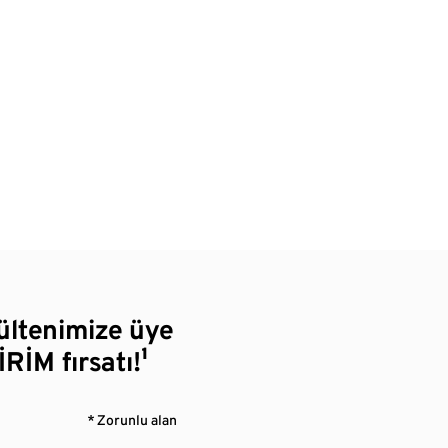
bültenimize üye
RİM fırsatı!¹
* Zorunlu alan