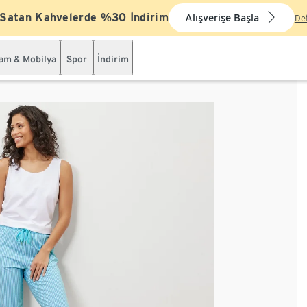
 Satan Kahvelerde %30 İndirim
Alışverişe Başla
De
şam & Mobilya
Spor
İndirim