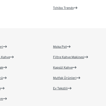
Tchibo Trends
eri
Moka Pot
s Kahve
Filtre Kahve Makinesi
ak
Kapsül Kahve
cü
Mutfak Ürünleri
e
Ev Tekstili
im