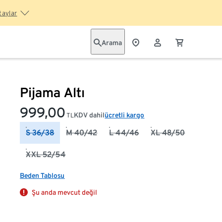
taylar
Arama
Pijama Altı
999,00
KDV dahil
ücretli kargo
TL
S 36/38
M 40/42
L 44/46
XL 48/50
XXL 52/54
Beden Tablosu
Şu anda mevcut değil