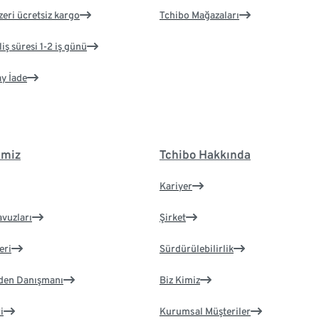
zeri ücretsiz kargo
Tchibo Mağazaları
iş süresi 1-2 iş günü
ay İade
imiz
Tchibo Hakkında
Kariyer
avuzları
Şirket
eri
Sürdürülebilirlik
eden Danışmanı
Biz Kimiz
i
Kurumsal Müşteriler