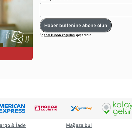
Haber bültenine abone olun
¹
genel kupon koşulları
geçerlidir.
argo & İade
Mağaza bul