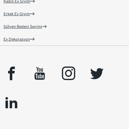
Kadın Ev Giyim
Erkek Ev Giyim
Sütyen Bedeni Seçimi
Ev Dekorasyon
facebook
youtube
instagram
twitter
linkedin