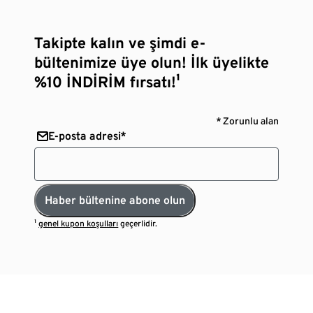
Takipte kalın ve şimdi e-
bültenimize üye olun! İlk üyelikte
%10 İNDİRİM fırsatı!¹
* Zorunlu alan
E-posta adresi*
Haber bültenine abone olun
¹
genel kupon koşulları
geçerlidir.