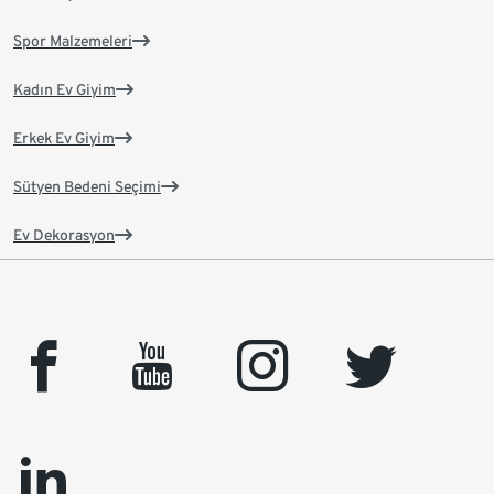
Spor Malzemeleri
Kadın Ev Giyim
Erkek Ev Giyim
Sütyen Bedeni Seçimi
Ev Dekorasyon
facebook
youtube
instagram
twitter
linkedin