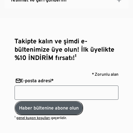
Takipte kalın ve şimdi e-
bültenimize üye olun! İlk üyelikte
%10 İNDİRİM fırsatı!¹
* Zorunlu alan
E-posta adresi*
Haber bültenine abone olun
¹
genel kupon koşulları
geçerlidir.