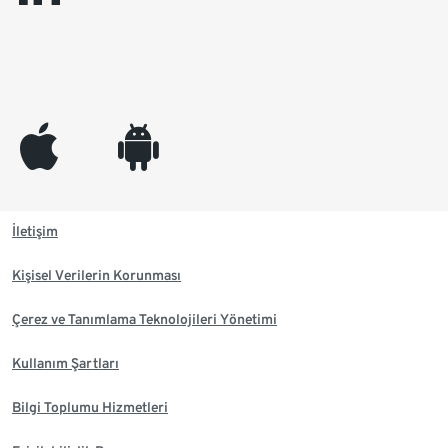
appleinc
android
İletişim
Kişisel Verilerin Korunması
Çerez ve Tanımlama Teknolojileri Yönetimi
Kullanım Şartları
Bilgi Toplumu Hizmetleri