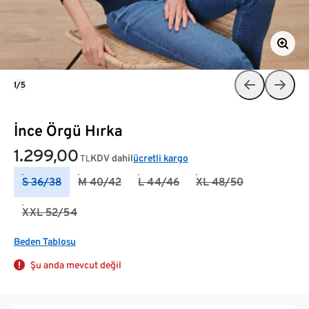
1/5
İnce Örgü Hırka
1.299,00
KDV dahil
ücretli kargo
TL
S 36/38
M 40/42
L 44/46
XL 48/50
XXL 52/54
Beden Tablosu
Şu anda mevcut değil