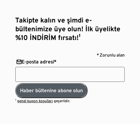
Takipte kalın ve şimdi e-
bültenimize üye olun! İlk üyelikte
%10 İNDİRİM fırsatı!¹
* Zorunlu alan
E-posta adresi*
Haber bültenine abone olun
¹
genel kupon koşulları
geçerlidir.