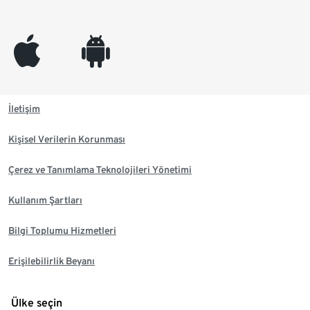
appleinc
android
İletişim
Kişisel Verilerin Korunması
Çerez ve Tanımlama Teknolojileri Yönetimi
Kullanım Şartları
Bilgi Toplumu Hizmetleri
Erişilebilirlik Beyanı
Ülke seçin