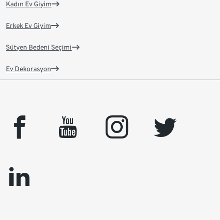
Kadın Ev Giyim
Erkek Ev Giyim
Sütyen Bedeni Seçimi
Ev Dekorasyon
facebook
youtube
instagram
twitter
linkedin