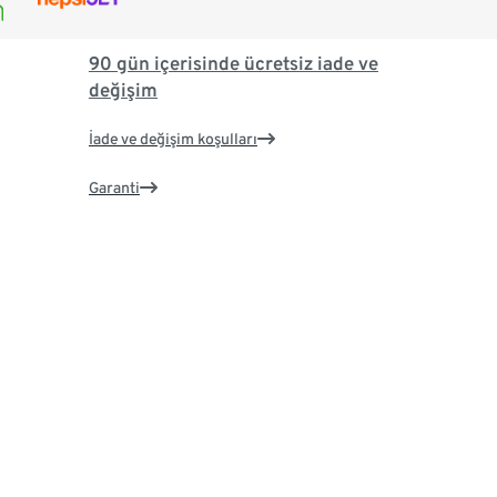
90 gün içerisinde ücretsiz iade ve
değişim
İade ve değişim koşulları
Garanti