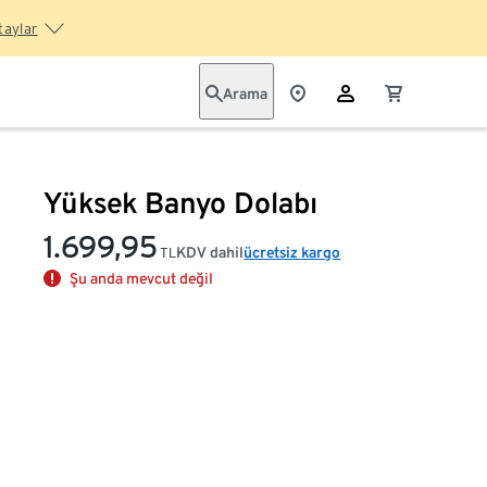
taylar
Arama
Yüksek Banyo Dolabı
1.699,95
KDV dahil
ücretsiz kargo
TL
Şu anda mevcut değil