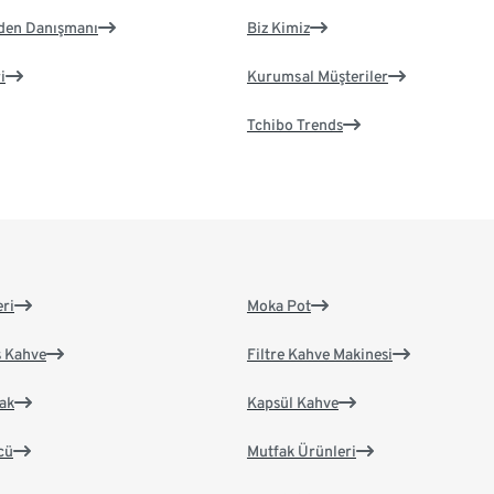
eden Danışmanı
Biz Kimiz
i
Kurumsal Müşteriler
Tchibo Trends
eri
Moka Pot
s Kahve
Filtre Kahve Makinesi
ak
Kapsül Kahve
cü
Mutfak Ürünleri