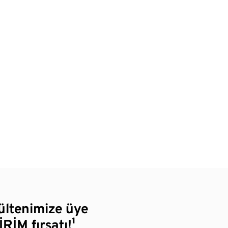
bültenimize üye
RİM fırsatı!¹