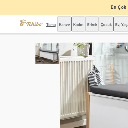
En Çok
Tema
Kahve
Kadın
Erkek
Çocuk
Ev, Ya