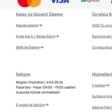
Kolay ve Güvenli Ödeme
Ücretsiz K
Kapıda ödeme
1500 TL ve ü
Kredi Kartı / Banka Kartı
Kargoya veril
BKM ile Ödeme
Ücretsiz Kol
İletişim
Hizmetler
Müşteri Hizmetleri: 444 28 26
E-bülten
Pazartesi - Pazar 09:00 - 19:00 saatleri
arasında hizmet vermektedir
Kullanım Kıl
E-posta ile iletişim
Hediye Fikirl