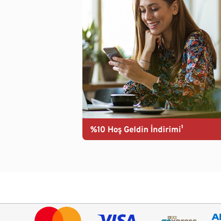
%10 Hoş Geldin İndirimi¹