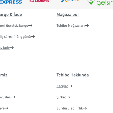
argo & İade
Mağaza bul
zeri ücretsiz kargo
Tchibo Mağazaları
iş süresi 1-2 iş günü
ay İade
imiz
Tchibo Hakkında
Kariyer
avuzları
Şirket
eri
Sürdürülebilirlik