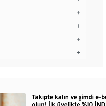
Takipte kalın ve şimdi e-
olun! İlk üyelikte %10 İNDİ