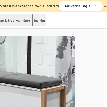
 Satan Kahvelerde %30 İndirim
Alışverişe Başla
De
şam & Mobilya
Spor
İndirim