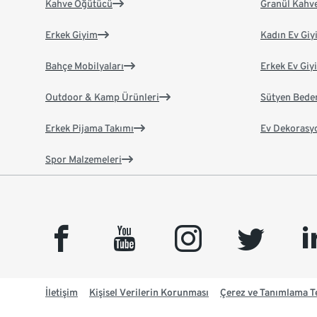
Kahve Öğütücü
Granül Kahv
Erkek Giyim
Kadın Ev Giy
Bahçe Mobilyaları
Erkek Ev Giy
Outdoor & Kamp Ürünleri
Sütyen Bede
Erkek Pijama Takımı
Ev Dekorasy
Spor Malzemeleri
facebook
youtube
instagram
twitter
link
İletişim
Kişisel Verilerin Korunması
Çerez ve Tanımlama Te