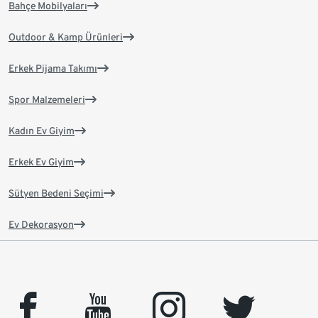
Bahçe Mobilyaları
Outdoor & Kamp Ürünleri
Erkek Pijama Takımı
Spor Malzemeleri
Kadın Ev Giyim
Erkek Ev Giyim
Sütyen Bedeni Seçimi
Ev Dekorasyon
facebook
youtube
instagram
twitter