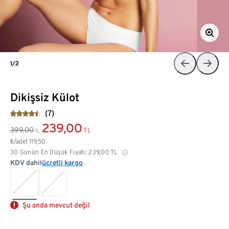
1/2
Dikişsiz Külot
(7)
239,00
399,00
TL
TL
₺/adet
119,50
30 Günün En Düşük Fiyatı:
239,00
TL
KDV dahil
ücretli kargo
Şu anda mevcut değil