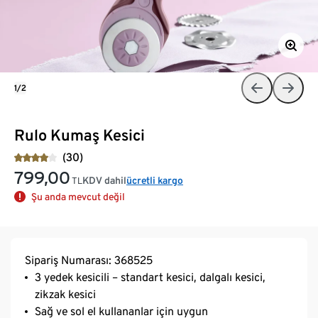
1/2
Rulo Kumaş Kesici
(30)
799,00
KDV dahil
ücretli kargo
TL
Şu anda mevcut değil
Sipariş Numarası: 368525
3 yedek kesicili – standart kesici, dalgalı kesici,
zikzak kesici
Sağ ve sol el kullananlar için uygun