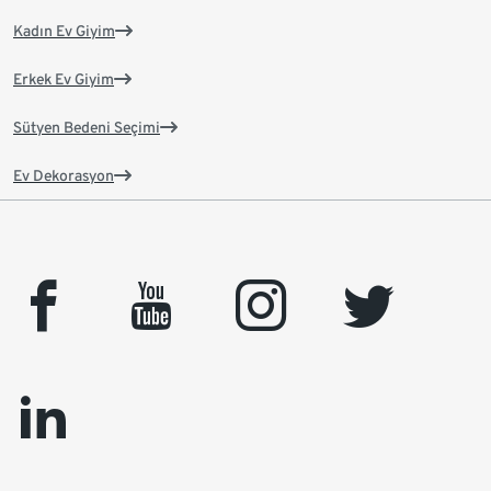
Kadın Ev Giyim
Erkek Ev Giyim
Sütyen Bedeni Seçimi
Ev Dekorasyon
facebook
youtube
instagram
twitter
linkedin