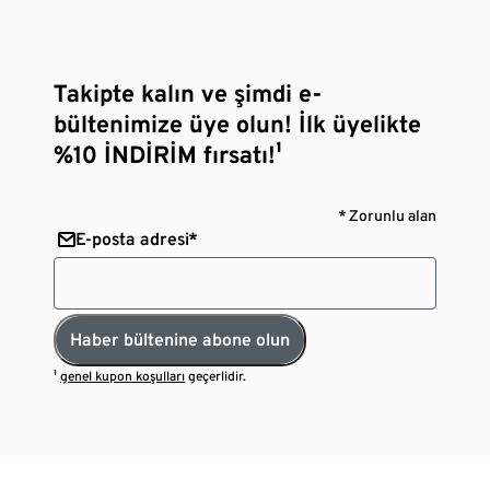
Takipte kalın ve şimdi e-
bültenimize üye olun! İlk üyelikte
%10 İNDİRİM fırsatı!¹
* Zorunlu alan
E-posta adresi*
Haber bültenine abone olun
¹
genel kupon koşulları
geçerlidir.