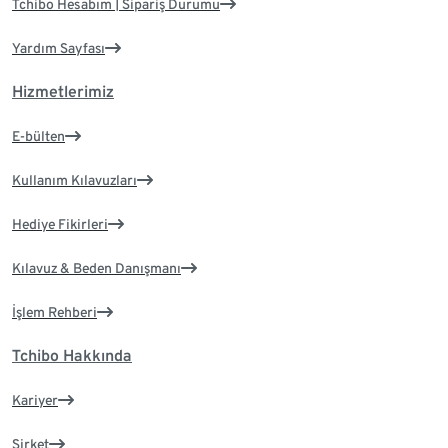
Tchibo Hesabım | Sipariş Durumu
Yardım Sayfası
Hizmetlerimiz
E-bülten
Kullanım Kılavuzları
Hediye Fikirleri
Kılavuz & Beden Danışmanı
İşlem Rehberi
Tchibo Hakkında
Kariyer
Şirket