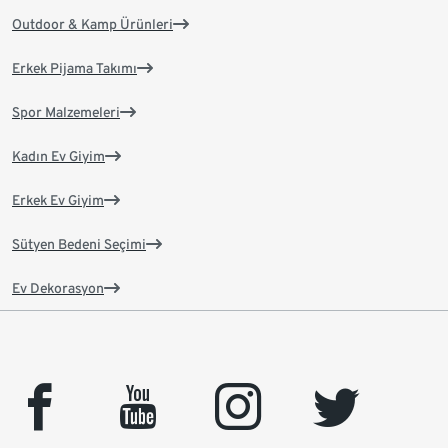
Outdoor & Kamp Ürünleri
Erkek Pijama Takımı
Spor Malzemeleri
Kadın Ev Giyim
Erkek Ev Giyim
Sütyen Bedeni Seçimi
Ev Dekorasyon
facebook
youtube
instagram
twitter