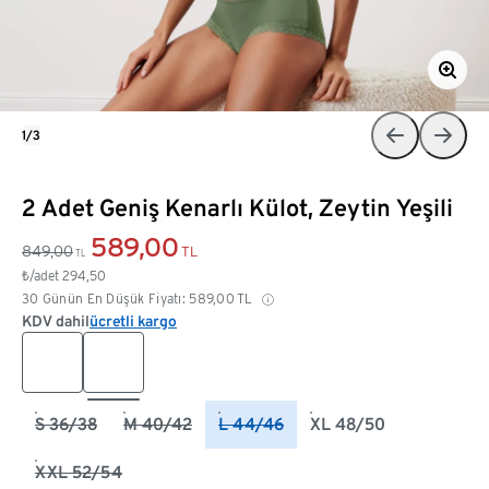
1/3
2 Adet Geniş Kenarlı Külot, Zeytin Yeşili
589,00
849,00
TL
TL
₺/adet
294,50
30 Günün En Düşük Fiyatı:
589,00
TL
KDV dahil
ücretli kargo
S 36/38
M 40/42
L 44/46
XL 48/50
XXL 52/54