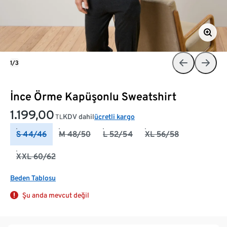
1/3
İnce Örme Kapüşonlu Sweatshirt
1.199,00
KDV dahil
ücretli kargo
TL
S 44/46
M 48/50
L 52/54
XL 56/58
XXL 60/62
Beden Tablosu
Şu anda mevcut değil