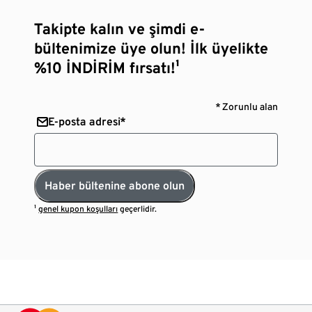
Takipte kalın ve şimdi e-
bültenimize üye olun! İlk üyelikte
%10 İNDİRİM fırsatı!¹
* Zorunlu alan
E-posta adresi*
Haber bültenine abone olun
¹
genel kupon koşulları
geçerlidir.