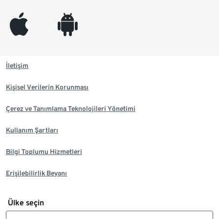
appleinc
android
İletişim
Kişisel Verilerin Korunması
Çerez ve Tanımlama Teknolojileri Yönetimi
Kullanım Şartları
Bilgi Toplumu Hizmetleri
Erişilebilirlik Beyanı
Ülke seçin