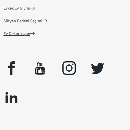
Erkek Ev Giyim
Sütyen Bedeni Seçimi
Ev Dekorasyon
facebook
youtube
instagram
twitter
linkedin