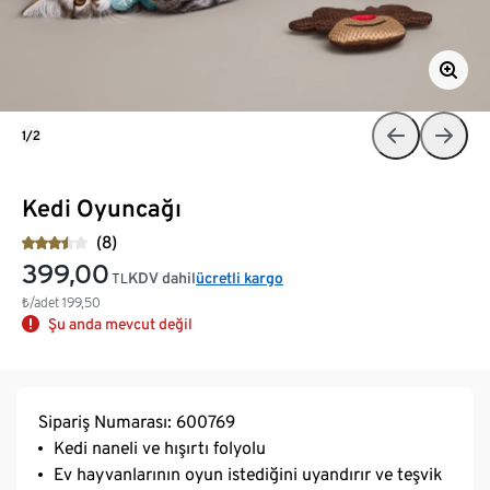
1/2
Kedi Oyuncağı
(8)
399,00
KDV dahil
ücretli kargo
TL
₺/adet
199,50
Şu anda mevcut değil
Sipariş Numarası: 600769
Kedi naneli ve hışırtı folyolu
Ev hayvanlarının oyun istediğini uyandırır ve teşvik