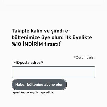
Takipte kalın ve şimdi e-
bültenimize üye olun! İlk üyelikte
%10 İNDİRİM fırsatı!¹
* Zorunlu alan
E-posta adresi*
Haber bültenine abone olun
¹
genel kupon koşulları
geçerlidir.