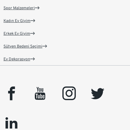
Spor Malzemeleri
Kadın Ev Giyim
Erkek Ev Giyim
Sütyen Bedeni Seçimi
Ev Dekorasyon
facebook
youtube
instagram
twitter
linkedin