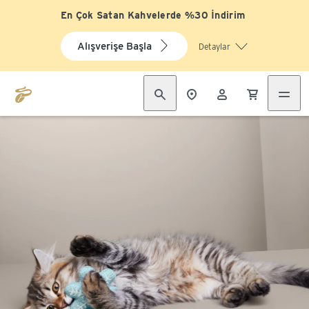
En Çok Satan Kahvelerde %30 İndirim
Alışverişe Başla
Detaylar