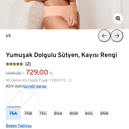
1/3
Yumuşak Dolgulu Sütyen, Kayısı Rengi
(2)
729,00
1.049,00
TL
TL
30 Günün En Düşük Fiyatı:
729,00
TL
KDV dahil
ücretli kargo
75A
75B
75C
80A
80B
80C
85B
Beden Tablosu