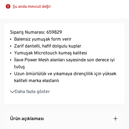
Şu anda mevcut değil
Sipariş Numarası: 659829
Balensiz yumuşak form verir
Zarif dantelli, hafif dolgulu kuplar
Yumuşak Microtouch kumaş kalitesi
İlave Power Mesh alanları sayesinde son derece iyi
tutuş
Uzun ömürlülük ve yıkamaya dirençlilik için yüksek
kaliteli marka elastanlı
Uzunluğu ayarlanabilir askılar
Daha fazla göster
3 yönlü ayarlanabilen SoftSeal® kopça
Ürün açıklaması