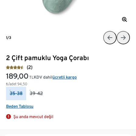
1/3
2 Çift pamuklu Yoga Çorabı
(2)
189,00
KDV dahil
ücretli kargo
TL
₺/adet
94,50
35-38
39-42
Beden Tablosu
Şu anda mevcut değil