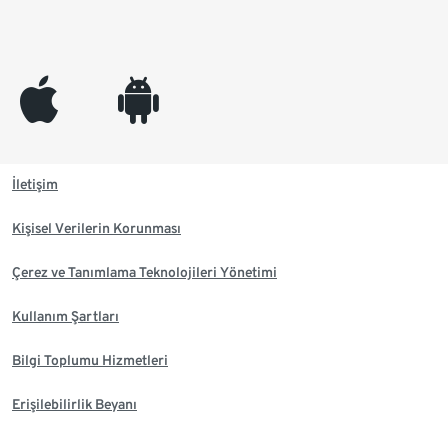
appleinc
android
İletişim
Kişisel Verilerin Korunması
Çerez ve Tanımlama Teknolojileri Yönetimi
Kullanım Şartları
Bilgi Toplumu Hizmetleri
Erişilebilirlik Beyanı