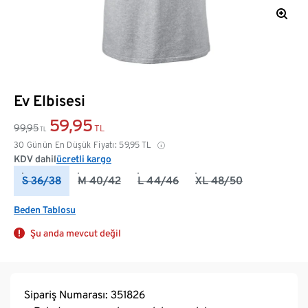
Ev Elbisesi
59,95
99,95
TL
TL
30 Günün En Düşük Fiyatı:
59,95
TL
KDV dahil
ücretli kargo
S 36/38
M 40/42
L 44/46
XL 48/50
Beden Tablosu
Şu anda mevcut değil
Sipariş Numarası: 351826