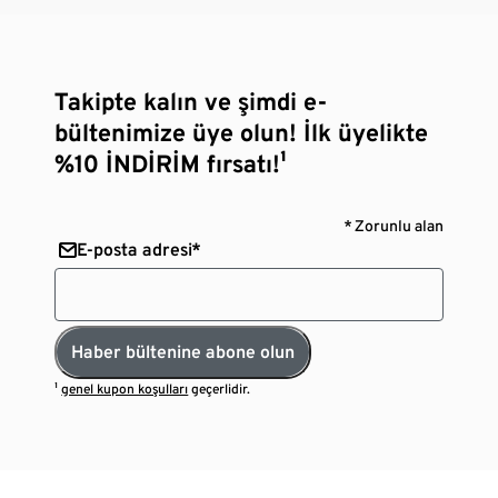
Takipte kalın ve şimdi e-
bültenimize üye olun! İlk üyelikte
%10 İNDİRİM fırsatı!¹
* Zorunlu alan
E-posta adresi*
Haber bültenine abone olun
¹
genel kupon koşulları
geçerlidir.