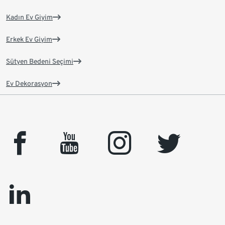
Kadın Ev Giyim
Erkek Ev Giyim
Sütyen Bedeni Seçimi
Ev Dekorasyon
facebook
youtube
instagram
twitter
linkedin