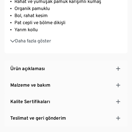
Rahat ve yumuşak pamuk karışımlı kumaş
Organik pamuklu
Bol, rahat kesim
Pat cepli ve bölme dikişli
Yarım kollu
Yumuşacık şardonlanmış iç yüzey
Daha fazla göster
Elastanlı: formunu korur, mükemmel oturur, çok
rahattır
Ürün açıklaması
Malzeme ve bakım
Kalite Sertifikaları
Teslimat ve geri gönderim