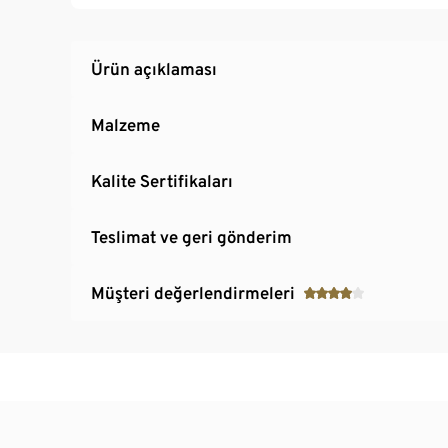
Bisiklet turları ve işe gitmek için
Puset için aksesuar olarak da ideal
Ürün açıklaması
Malzeme
Kalite Sertifikaları
Teslimat ve geri gönderim
Müşteri değerlendirmeleri