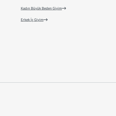
Kadın Büyük Beden Giyim
Erkek İç Giyim