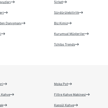
avuzları
Şirket
eri
Sürdürülebilirlik
eden Danışmanı
Biz Kimiz
i
Kurumsal Müşteriler
Tchibo Trends
eri
Moka Pot
s Kahve
Filtre Kahve Makinesi
ak
Kapsül Kahve