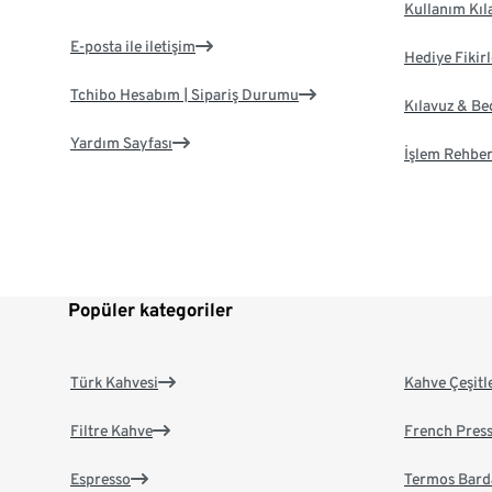
Kullanım Kıl
E-posta ile iletişim
Hediye Fikirl
Tchibo Hesabım | Sipariş Durumu
Kılavuz & B
Yardım Sayfası
İşlem Rehber
Popüler kategoriler
Türk Kahvesi
Kahve Çeşitl
Filtre Kahve
French Pres
Espresso
Termos Bard