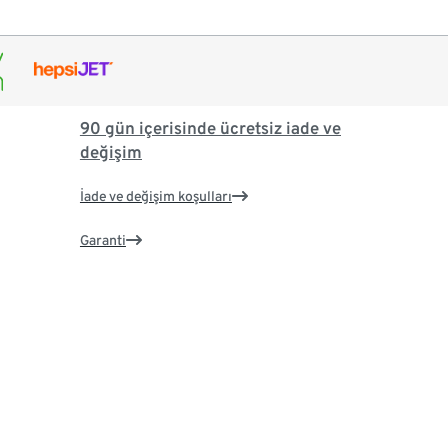
90 gün içerisinde ücretsiz iade ve
değişim
İade ve değişim koşulları
Garanti