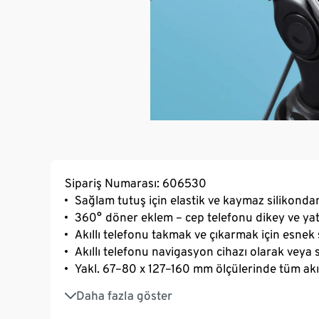
Sipariş Numarası: 606530
Sağlam tutuş için elastik ve kaymaz silikonda
360° döner eklem – cep telefonu dikey ve yata
Akıllı telefonu takmak ve çıkarmak için esnek 
Akıllı telefonu navigasyon cihazı olarak veya s
Yakl. 67–80 x 127–160 mm ölçülerinde tüm akı
Standart bisiklet gidonları için uygun
Daha fazla göster
Lastik bant sayesinde gidona kolay montaj