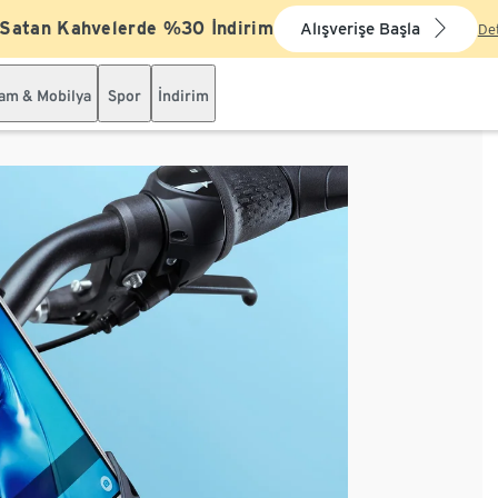
 Satan Kahvelerde %30 İndirim
Alışverişe Başla
De
şam & Mobilya
Spor
İndirim