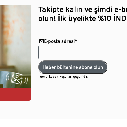
Takipte kalın ve şimdi e-
olun! İlk üyelikte %10 İNDİ
E-posta adresi*
Haber bültenine abone olun
¹
genel kupon koşulları
geçerlidir.