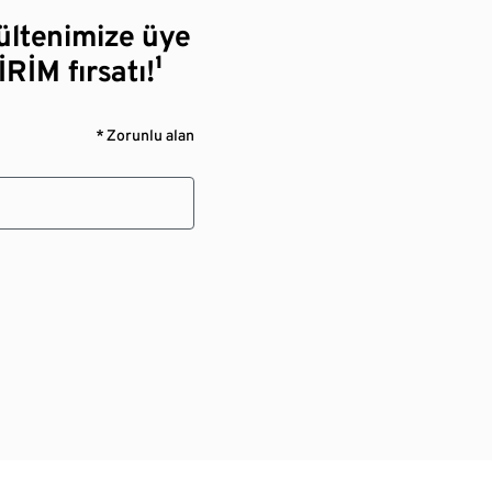
bültenimize üye
RİM fırsatı!¹
* Zorunlu alan