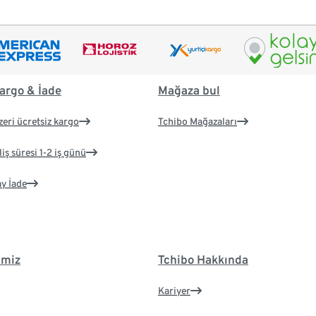
argo & İade
Mağaza bul
zeri ücretsiz kargo
Tchibo Mağazaları
iş süresi 1-2 iş günü
ay İade
imiz
Tchibo Hakkında
Kariyer