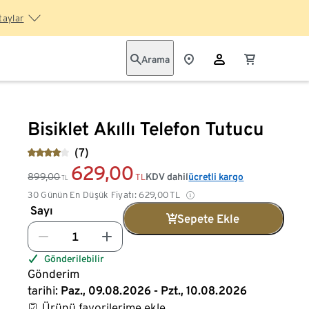
taylar
Arama
Bisiklet Akıllı Telefon Tutucu
(7)
629,00
899,00
KDV dahil
ücretli kargo
TL
TL
30 Günün En Düşük Fiyatı:
629,00
TL
Sayı
Sepete Ekle
Gönderilebilir
Gönderim
tarihi:
Paz., 09.08.2026 - Pzt., 10.08.2026
Ürünü favorilerime ekle