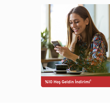
%10 Hoş Geldin İndirimi¹