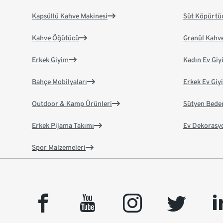
Kapsüllü Kahve Makinesi
Süt Köpürtü
Kahve Öğütücü
Granül Kahv
Erkek Giyim
Kadın Ev Giy
Bahçe Mobilyaları
Erkek Ev Giy
Outdoor & Kamp Ürünleri
Sütyen Bede
Erkek Pijama Takımı
Ev Dekorasy
Spor Malzemeleri
facebook
youtube
instagram
twitter
link