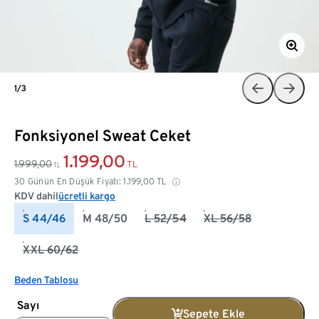
1/3
Fonksiyonel Sweat Ceket
1.199,00
1.999,00
TL
TL
30 Günün En Düşük Fiyatı:
1.199,00
TL
KDV dahil
ücretli kargo
S 44/46
M 48/50
L 52/54
XL 56/58
XXL 60/62
Beden Tablosu
Sayı
Sepete Ekle