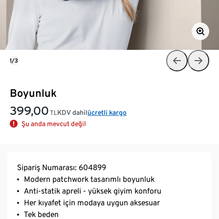
1/3
Boyunluk
399,00
KDV dahil
ücretli kargo
TL
Şu anda mevcut değil
Sipariş Numarası: 604899
Modern patchwork tasarımlı boyunluk
Anti-statik apreli - yüksek giyim konforu
Her kıyafet için modaya uygun aksesuar
Tek beden