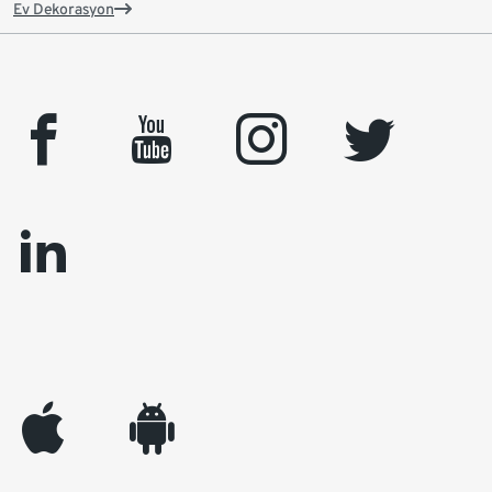
Ev Dekorasyon
facebook
youtube
instagram
twitter
linkedin
appleinc
android