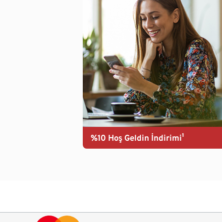
%10 Hoş Geldin İndirimi¹