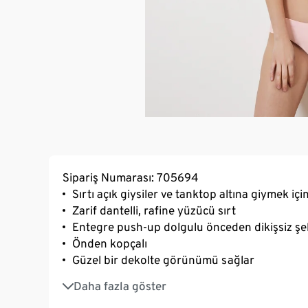
Sipariş Numarası: 705694
Sırtı açık giysiler ve tanktop altına giymek için
Zarif dantelli, rafine yüzücü sırt
Entegre push-up dolgulu önceden dikişsiz şek
Önden kopçalı
Güzel bir dekolte görünümü sağlar
İpeksi parlaklıkta yumuşak Microtouch kumaş 
Daha fazla göster
Uzun ömürlü ve yıkamaya dirençli olması için 