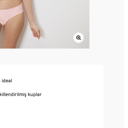
 ideal
illendirilmiş kuplar
kalitesi
yüksek kaliteli marka elastanlı