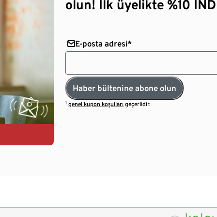
olun! İlk üyelikte %10 İNDİ
E-posta adresi*
Haber bültenine abone olun
¹
genel kupon koşulları
geçerlidir.