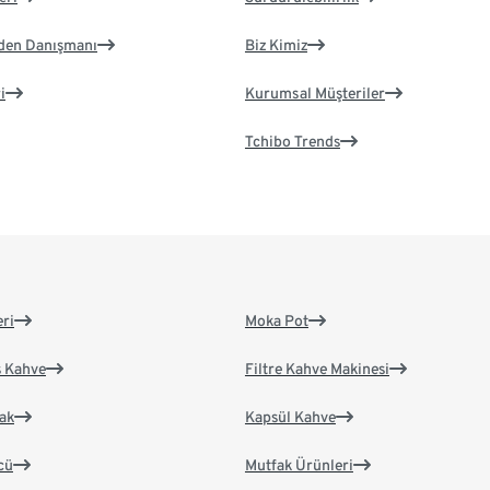
eden Danışmanı
Biz Kimiz
i
Kurumsal Müşteriler
Tchibo Trends
eri
Moka Pot
s Kahve
Filtre Kahve Makinesi
ak
Kapsül Kahve
cü
Mutfak Ürünleri