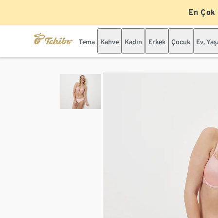
En Çok
Tema
Kahve
Kadın
Erkek
Çocuk
Ev, Ya