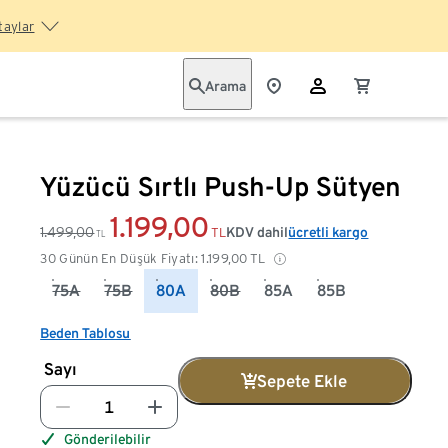
taylar
Arama
Yüzücü Sırtlı Push-Up Sütyen
1.199,00
1.499,00
KDV dahil
ücretli kargo
TL
TL
30 Günün En Düşük Fiyatı:
1.199,00
TL
75A
75B
80A
80B
85A
85B
Beden Tablosu
Sayı
Sepete Ekle
Gönderilebilir