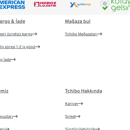
argo & İade
Mağaza bul
zeri ücretsiz kargo
Tchibo Mağazaları
iş süresi 1-2 iş günü
ay İade
imiz
Tchibo Hakkında
Kariyer
avuzları
Şirket
eri
Sürdürülebilirlik