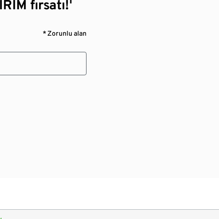
RİM fırsatı!¹
* Zorunlu alan