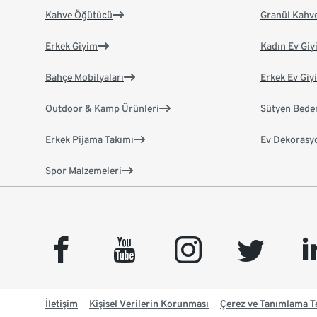
Kahve Öğütücü
Granül Kahv
Erkek Giyim
Kadın Ev Giy
Bahçe Mobilyaları
Erkek Ev Giy
Outdoor & Kamp Ürünleri
Sütyen Bede
Erkek Pijama Takımı
Ev Dekorasy
Spor Malzemeleri
facebook
youtube
instagram
twitter
link
İletişim
Kişisel Verilerin Korunması
Çerez ve Tanımlama Te