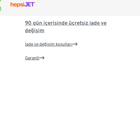
90 gün içerisinde ücretsiz iade ve
değişim
İade ve değişim koşulları
Garanti