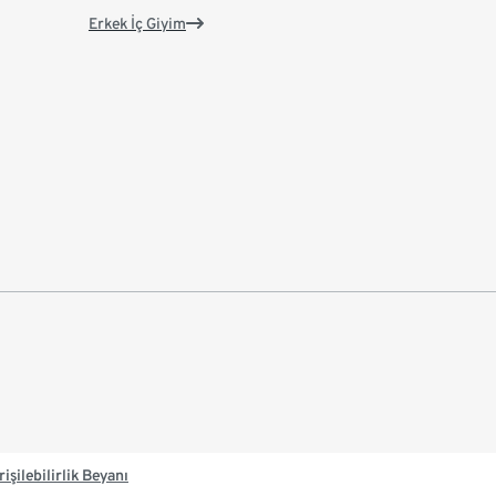
Erkek İç Giyim
rişilebilirlik Beyanı