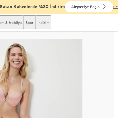
 Satan Kahvelerde %30 İndirim
Alışverişe Başla
De
şam & Mobilya
Spor
İndirim