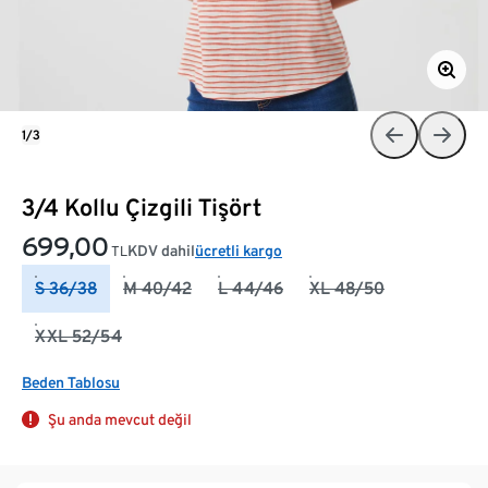
1/3
3/4 Kollu Çizgili Tişört
699,00
KDV dahil
ücretli kargo
TL
S 36/38
M 40/42
L 44/46
XL 48/50
XXL 52/54
Beden Tablosu
Şu anda mevcut değil