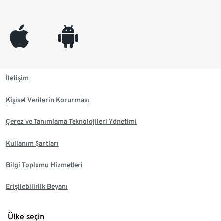
appleinc
android
İletişim
Kişisel Verilerin Korunması
Çerez ve Tanımlama Teknolojileri Yönetimi
Kullanım Şartları
Bilgi Toplumu Hizmetleri
Erişilebilirlik Beyanı
Ülke seçin