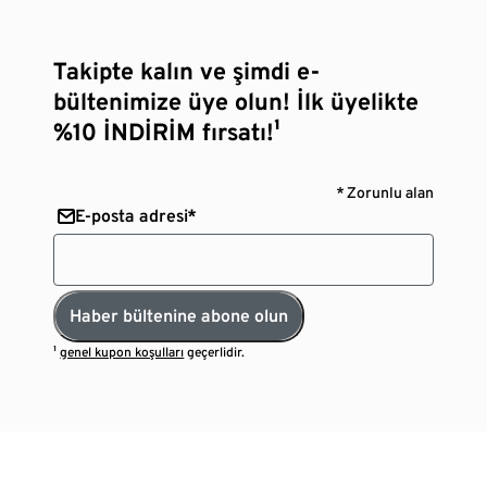
Takipte kalın ve şimdi e-
bültenimize üye olun! İlk üyelikte
%10 İNDİRİM fırsatı!¹
* Zorunlu alan
E-posta adresi*
Haber bültenine abone olun
¹
genel kupon koşulları
geçerlidir.