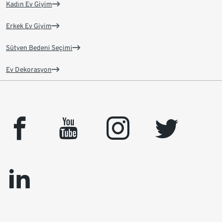
Kadın Ev Giyim
Erkek Ev Giyim
Sütyen Bedeni Seçimi
Ev Dekorasyon
facebook
youtube
instagram
twitter
linkedin