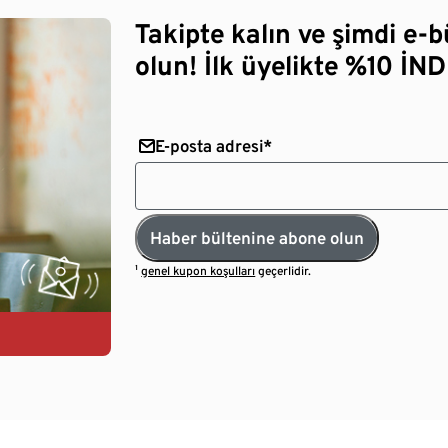
Takipte kalın ve şimdi e-
olun! İlk üyelikte %10 İNDİ
E-posta adresi*
Haber bültenine abone olun
¹
genel kupon koşulları
geçerlidir.