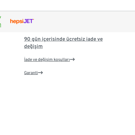
90 gün içerisinde ücretsiz iade ve
değişim
İade ve değişim koşulları
Garanti