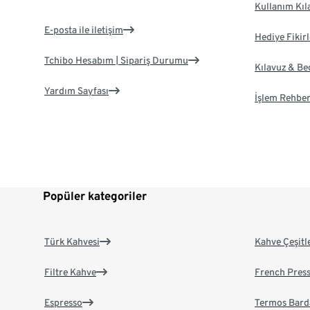
Kullanım Kıl
E-posta ile iletişim
Hediye Fikirl
Tchibo Hesabım | Sipariş Durumu
Kılavuz & B
Yardım Sayfası
İşlem Rehber
Popüler kategoriler
Türk Kahvesi
Kahve Çeşitl
Filtre Kahve
French Pres
Espresso
Termos Bard