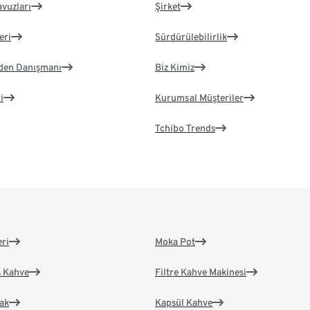
avuzları
Şirket
eri
Sürdürülebilirlik
eden Danışmanı
Biz Kimiz
i
Kurumsal Müşteriler
Tchibo Trends
eri
Moka Pot
s Kahve
Filtre Kahve Makinesi
ak
Kapsül Kahve