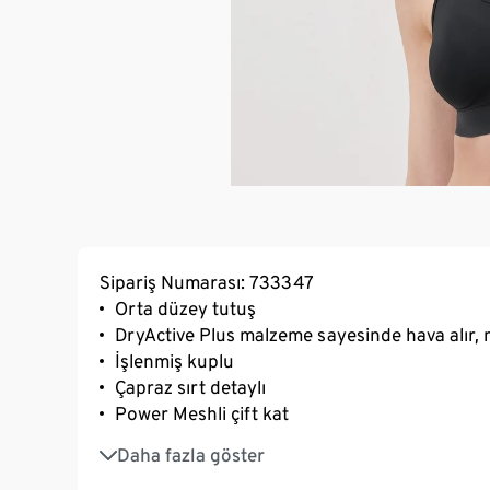
Sipariş Numarası: 733347
Orta düzey tutuş
DryActive Plus malzeme sayesinde hava alır, 
İşlenmiş kuplu
Çapraz sırt detaylı
Power Meshli çift kat
Geniş göğüs altı lastiği sayesinde optimum t
Daha fazla göster
Bisiklet yaka