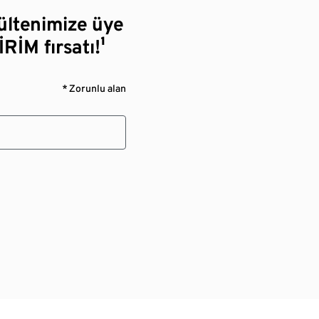
bültenimize üye
RİM fırsatı!¹
* Zorunlu alan