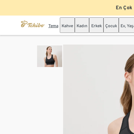
En Çok
Tema
Kahve
Kadın
Erkek
Çocuk
Ev, Ya