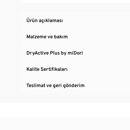
Kopçasız
Marka elastanlı: Formunu korur, mükemmel o
Ürün açıklaması
Malzeme ve bakım
DryActive Plus by miDori
Kalite Sertifikaları
Teslimat ve geri gönderim