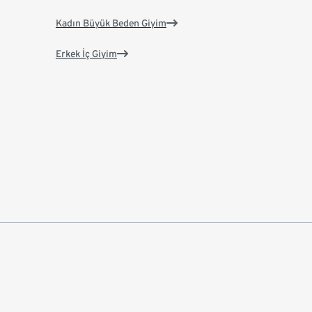
Kadın Büyük Beden Giyim
Erkek İç Giyim