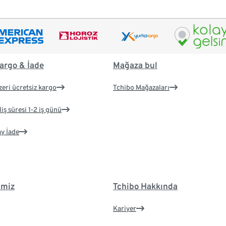
argo & İade
Mağaza bul
zeri ücretsiz kargo
Tchibo Mağazaları
iş süresi 1-2 iş günü
ay İade
imiz
Tchibo Hakkında
Kariyer