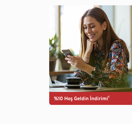
%10 Hoş Geldin İndirimi¹