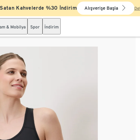
 Satan Kahvelerde %30 İndirim
Alışverişe Başla
De
şam & Mobilya
Spor
İndirim