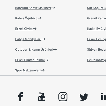
Kapsüllü Kahve Makinesi
Süt Köpürtü
Kahve Öğütücü
Granül Kahv
Erkek Giyim
Kadın Ev Giy
Bahçe Mobilyaları
Erkek Ev Giy
Outdoor & Kamp Ürünleri
Sütyen Bede
Erkek Pijama Takımı
Ev Dekorasy
Spor Malzemeleri
facebook
youtube
instagram
twitter
link