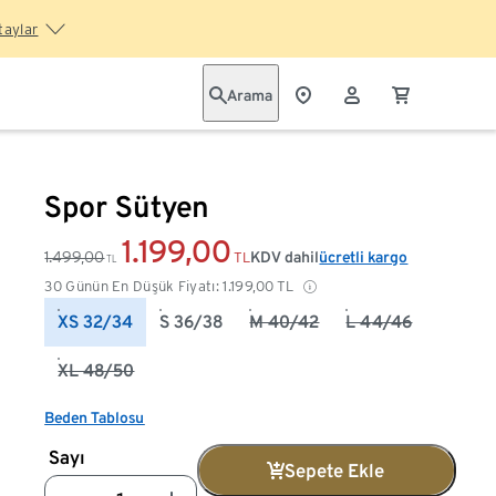
taylar
Arama
Spor Sütyen
1.199,00
1.499,00
KDV dahil
ücretli kargo
TL
TL
30 Günün En Düşük Fiyatı:
1.199,00
TL
XS 32/34
S 36/38
M 40/42
L 44/46
XL 48/50
Beden Tablosu
Sayı
Sepete Ekle