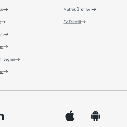
cü
Mutfak Ürünleri
e
Ev Tekstili
im
im
ni Seçimi
on
edin
appleinc
android