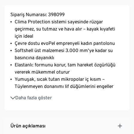
Sipariş Numarası: 398099
Clima Protection sistemi sayesinde rüzgar
geçirmez, su tutmaz ve hava alır – kayak kıyafeti
için ideal
Çevre dostu evoPel emprenyeli kadın pantolonu
Softshell üst malzemesi 3.000 mm'ye kadar su
basıncına dayanıklı
Elastanlı: formunu korur, tam hareket özgürlüğü
vererek mükemmel oturur
Yumuşak, sıcak tutan mikropolar iç kısım –
Tüylenmeyen donanımı lif düğümlerini engeller
Polar astarlı yüksek kesim bel kısmı
Daha fazla göster
İç bacak kısımlarında dayanıklı güçlendirme
Kaydırmaz lastikli ve alt destekli fermuarlı paçalar
Şekillendirilmiş diz kısımları – kayak yaparken ideal
bacak duruşu için
Ürün açıklaması
2 adet fermuarlı yan cep