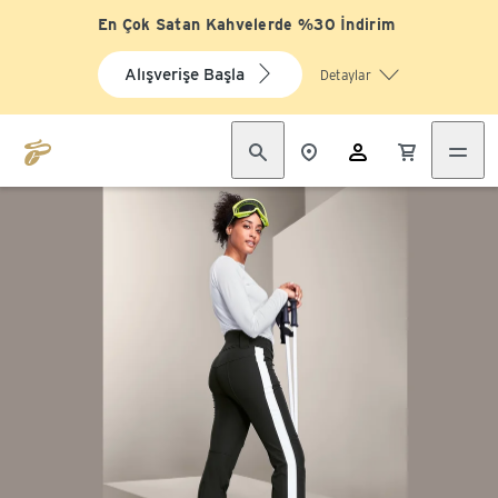
En Çok Satan Kahvelerde %30 İndirim
Alışverişe Başla
Detaylar