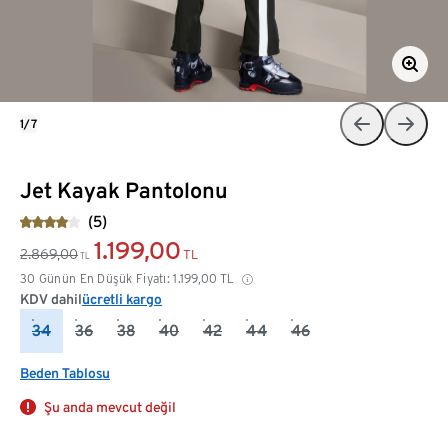
1/7
Jet Kayak Pantolonu
(5)
1.199,00
2.869,00
TL
TL
30 Günün En Düşük Fiyatı:
1.199,00
TL
KDV dahil
ücretli kargo
34
36
38
40
42
44
46
Beden Tablosu
Şu anda mevcut değil