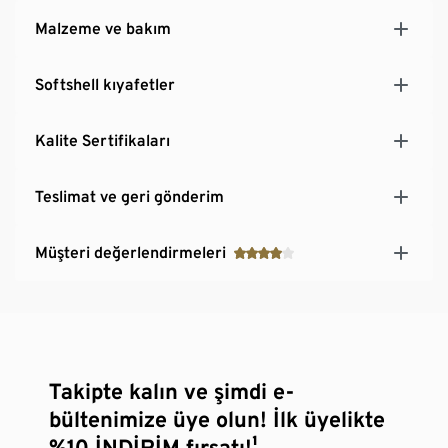
Kolay giymek ve çıkarmak için paçaların arka kısmı
Malzeme ve bakım
fermuarlı
Modaya uygun çizgi detayı
Softshell kıyafetler
Kemer halkalı
Kalite Sertifikaları
Teslimat ve geri gönderim
Müşteri değerlendirmeleri
Takipte kalın ve şimdi e-
bültenimize üye olun! İlk üyelikte
%10 İNDİRİM fırsatı!¹