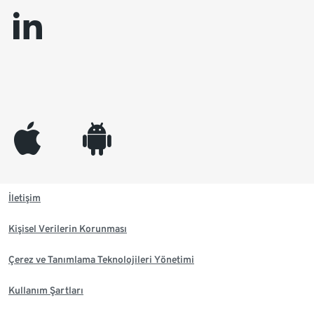
linkedin
appleinc
android
İletişim
Kişisel Verilerin Korunması
Çerez ve Tanımlama Teknolojileri Yönetimi
Kullanım Şartları