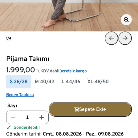
1/4
Pijama Takımı
1.999,00
KDV dahil
ücretsiz kargo
TL
S 36/38
M 40/42
L 44/46
XL 48/50
Beden Tablosu
Sayı
Sepete Ekle
Gönderilebilir
Gönderim tarihi:
Cmt., 08.08.2026 - Paz., 09.08.2026