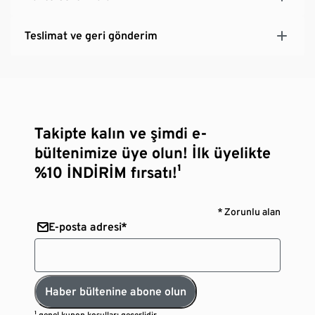
Teslimat ve geri gönderim
Takipte kalın ve şimdi e-
bültenimize üye olun! İlk üyelikte
%10 İNDİRİM fırsatı!¹
* Zorunlu alan
E-posta adresi*
Haber bültenine abone olun
¹
genel kupon koşulları
geçerlidir.