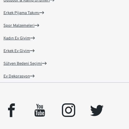
Outdoor & Kamp Ürünleri
Erkek Pijama Takımı
Spor Malzemeleri
Kadın Ev Giyim
Erkek Ev Giyim
Sütyen Bedeni Seçimi
Ev Dekorasyon
facebook
youtube
instagram
twitter