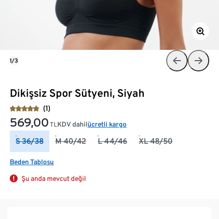
1/3
Dikişsiz Spor Sütyeni, Siyah
(1)
569,00
KDV dahil
ücretli kargo
TL
S 36/38
M 40/42
L 44/46
XL 48/50
Beden Tablosu
Şu anda mevcut değil