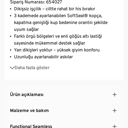
Sipariş Numarası: 654027
Dikişsiz işçilik – ciltte rahat bir his bırakır
3 kademede ayarlanabilen SoftSeal® kopça,
kapatma genişliği kup bedenine orantılı şekilde
uyum sağlar
Farklı örgü bölgeleri ve enli göğüs altı lastiği
sayesinde mükemmel destek sağlar
Yan dikişleri yoktur – yüksek giyim konforu
Uzunluğu ayarlanabilir askılar
Hafif şardonlanmış iç kısım
Daha fazla göster
Elastanlı: formunu korur, tam hareket özgürlüğü
sağlayarak mükemmel oturur
TACTEL® fiberli – cilt dostu, dayanıklı ve hava alan
malzeme
Ürün açıklaması
Malzeme ve bakım
Functional Seamless