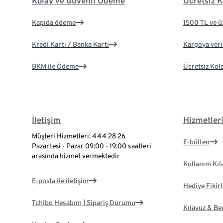
Kolay ve Güvenli Ödeme
Ücretsiz K
Kapıda ödeme
1500 TL ve ü
Kredi Kartı / Banka Kartı
Kargoya veril
BKM ile Ödeme
Ücretsiz Kol
İletişim
Hizmetler
Müşteri Hizmetleri: 444 28 26
E-bülten
Pazartesi - Pazar 09:00 - 19:00 saatleri
arasında hizmet vermektedir
Kullanım Kıl
E-posta ile iletişim
Hediye Fikirl
Tchibo Hesabım | Sipariş Durumu
Kılavuz & B