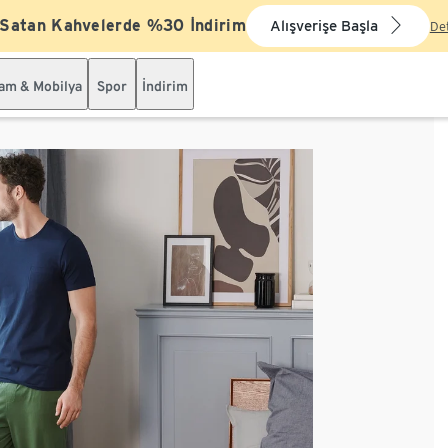
 Satan Kahvelerde %30 İndirim
Alışverişe Başla
De
şam & Mobilya
Spor
İndirim