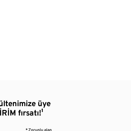
bültenimize üye
RİM fırsatı!¹
* Zorunlu alan