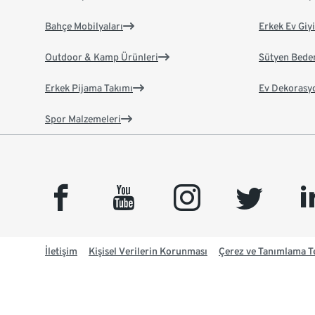
Bahçe Mobilyaları
Erkek Ev Giy
Outdoor & Kamp Ürünleri
Sütyen Bede
Erkek Pijama Takımı
Ev Dekorasy
Spor Malzemeleri
facebook
youtube
instagram
twitter
link
İletişim
Kişisel Verilerin Korunması
Çerez ve Tanımlama Te