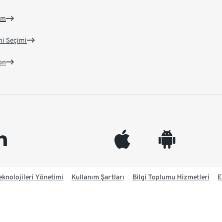
im
ni Seçimi
on
edin
appleinc
android
knolojileri Yönetimi
Kullanım Şartları
Bilgi Toplumu Hizmetleri
E