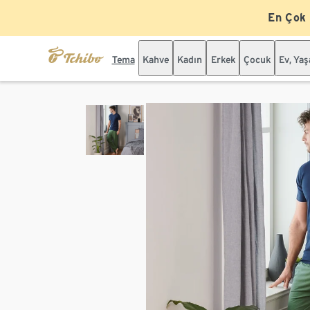
En Çok
Tema
Kahve
Kadın
Erkek
Çocuk
Ev, Ya