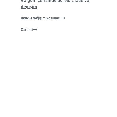
90 gün içerisinde ücretsiz iade ve
değişim
İade ve değişim koşulları
Garanti