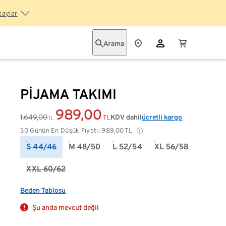
taylar
Arama
PİJAMA TAKIMI
989,00
1.649,00
KDV dahil
ücretli kargo
TL
TL
30 Günün En Düşük Fiyatı:
989,00
TL
S 44/46
M 48/50
L 52/54
XL 56/58
XXL 60/62
Beden Tablosu
Şu anda mevcut değil