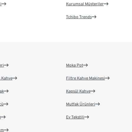
i
Kurumsal Müşteriler
Tchibo Trends
eri
Moka Pot
s Kahve
Filtre Kahve Makinesi
ak
Kapsül Kahve
cü
Mutfak Ürünleri
e
Ev Tekstili
im