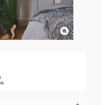
i
ltı