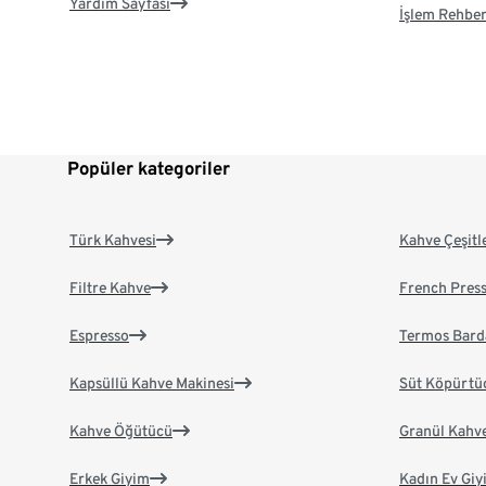
Yardım Sayfası
İşlem Rehber
Popüler kategoriler
Türk Kahvesi
Kahve Çeşitl
Filtre Kahve
French Pres
Espresso
Termos Bard
Kapsüllü Kahve Makinesi
Süt Köpürtü
Kahve Öğütücü
Granül Kahv
Erkek Giyim
Kadın Ev Giy