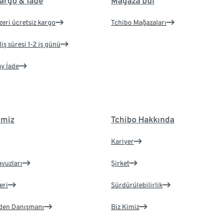
argo & İade
Mağaza bul
zeri ücretsiz kargo
Tchibo Mağazaları
iş süresi 1-2 iş günü
ay İade
imiz
Tchibo Hakkında
Kariyer
avuzları
Şirket
eri
Sürdürülebilirlik
eden Danışmanı
Biz Kimiz