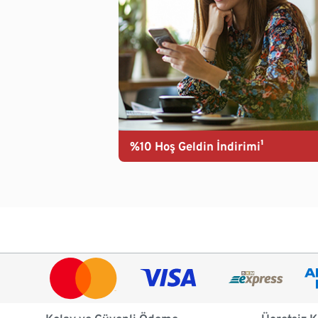
%10 Hoş Geldin İndirimi¹