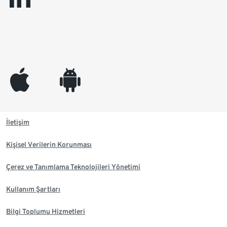
appleinc
android
İletişim
Kişisel Verilerin Korunması
Çerez ve Tanımlama Teknolojileri Yönetimi
Kullanım Şartları
Bilgi Toplumu Hizmetleri