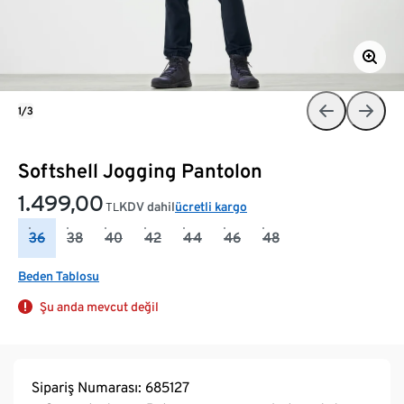
1/3
Softshell Jogging Pantolon
1.499,00
KDV dahil
ücretli kargo
TL
36
38
40
42
44
46
48
Beden Tablosu
Şu anda mevcut değil
Sipariş Numarası: 685127