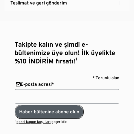
Teslimat ve geri gönderim
Takipte kalın ve şimdi e-
bültenimize üye olun! İlk üyelikte
%10 İNDİRİM fırsatı!¹
* Zorunlu alan
E-posta adresi*
Haber bültenine abone olun
¹
genel kupon koşulları
geçerlidir.