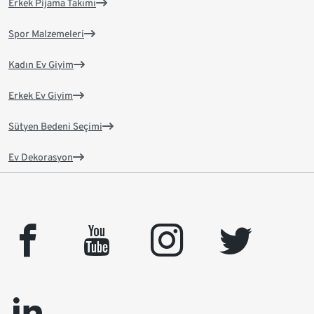
Erkek Pijama Takımı
Spor Malzemeleri
Kadın Ev Giyim
Erkek Ev Giyim
Sütyen Bedeni Seçimi
Ev Dekorasyon
facebook
youtube
instagram
twitter
linkedin