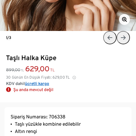
1/3
Taşlı Halka Küpe
629,00
899,00
TL
TL
30 Günün En Düşük Fiyatı:
629,00
TL
KDV dahil
ücretli kargo
Şu anda mevcut değil
Sipariş Numarası: 706338
Taşlı yüzükle kombine edilebilir
Altın rengi