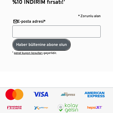
%10 İNDİRİM fırsatı!¹
* Zorunlu alan
E-posta adresi*
Haber bültenine abone olun
¹
genel kupon koşulları
geçerlidir.