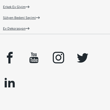
Erkek Ev Giyim
Sütyen Bedeni Seçimi
Ev Dekorasyon
facebook
youtube
instagram
twitter
linkedin