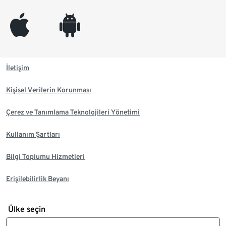
appleinc
android
İletişim
Kişisel Verilerin Korunması
Çerez ve Tanımlama Teknolojileri Yönetimi
Kullanım Şartları
Bilgi Toplumu Hizmetleri
Erişilebilirlik Beyanı
Ülke seçin