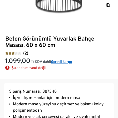
Beton Görünümlü Yuvarlak Bahçe
Masası, 60 x 60 cm
(2)
1.099,00
KDV dahil
ücretli kargo
TL
Şu anda mevcut değil
Sipariş Numarası: 387348
İç ve dış mekanlar için modern masa
Modern masa yüzeyi su geçirmez ve bakımı kolay
poliçimentodan
Modern ve açık çerçevesi paralel ve siyah metal