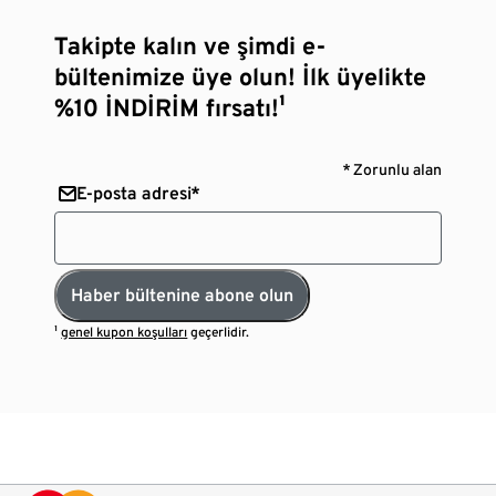
Takipte kalın ve şimdi e-
bültenimize üye olun! İlk üyelikte
%10 İNDİRİM fırsatı!¹
* Zorunlu alan
E-posta adresi*
Haber bültenine abone olun
¹
genel kupon koşulları
geçerlidir.