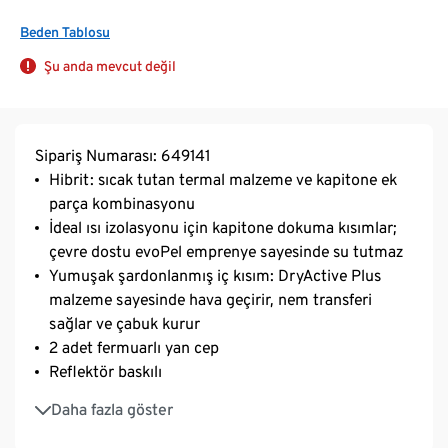
Beden Tablosu
Şu anda mevcut değil
Sipariş Numarası: 649141
Hibrit: sıcak tutan termal malzeme ve kapitone ek
parça kombinasyonu
İdeal ısı izolasyonu için kapitone dokuma kısımlar;
çevre dostu evoPel emprenye sayesinde su tutmaz
Yumuşak şardonlanmış iç kısım: DryActive Plus
malzeme sayesinde hava geçirir, nem transferi
sağlar ve çabuk kurur
2 adet fermuarlı yan cep
Reflektör baskılı
Çene korumalı ön fermuar
Daha fazla göster
Bağlama ipi ile ayarlanabilir etek ucu
Creora® fiberli yumuşak, esnek malzeme – ideal