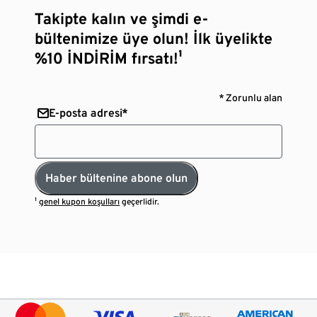
Takipte kalın ve şimdi e-
bültenimize üye olun! İlk üyelikte
%10 İNDİRİM fırsatı!¹
* Zorunlu alan
E-posta adresi*
Haber bültenine abone olun
¹
genel kupon koşulları
geçerlidir.