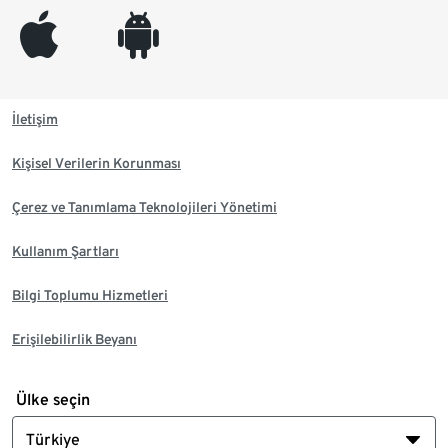
appleinc
android
İletişim
Kişisel Verilerin Korunması
Çerez ve Tanımlama Teknolojileri Yönetimi
Kullanım Şartları
Bilgi Toplumu Hizmetleri
Erişilebilirlik Beyanı
Ülke seçin
Türkiye