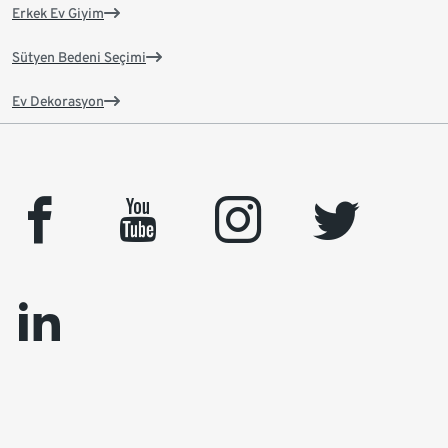
Erkek Ev Giyim
Sütyen Bedeni Seçimi
Ev Dekorasyon
facebook
youtube
instagram
twitter
linkedin