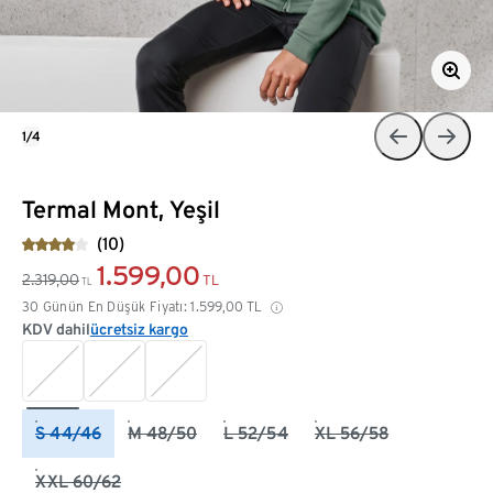
1/4
Termal Mont, Yeşil
(10)
1.599,00
2.319,00
TL
TL
30 Günün En Düşük Fiyatı:
1.599,00
TL
KDV dahil
ücretsiz kargo
S 44/46
M 48/50
L 52/54
XL 56/58
XXL 60/62