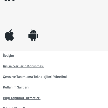
appleinc
android
İletişim
Kişisel Verilerin Korunması
Çerez ve Tanımlama Teknolojileri Yönetimi
Kullanım Şartları
Bilgi Toplumu Hizmetleri