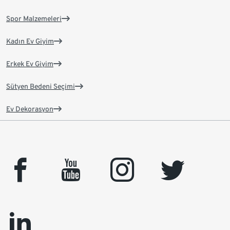
Spor Malzemeleri
Kadın Ev Giyim
Erkek Ev Giyim
Sütyen Bedeni Seçimi
Ev Dekorasyon
facebook
youtube
instagram
twitter
linkedin