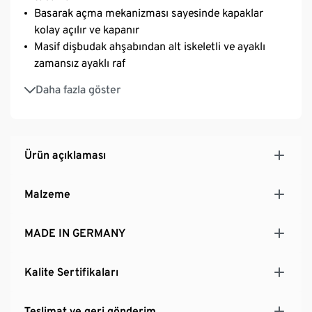
Basarak açma mekanizması sayesinde kapaklar
kolay açılır ve kapanır
Masif dişbudak ahşabından alt iskeletli ve ayaklı
zamansız ayaklı raf
Açık, İskandinav tasarımlı Nordik serimizin bir
Daha fazla göster
parçası
Açık ve görünmeyen saklama alanı – örn. salon veya
çalışma odası için ideal
Almanya'da üretilmiştir.
Ürün açıklaması
Malzeme
MADE IN GERMANY
Kalite Sertifikaları
Teslimat ve geri gönderim