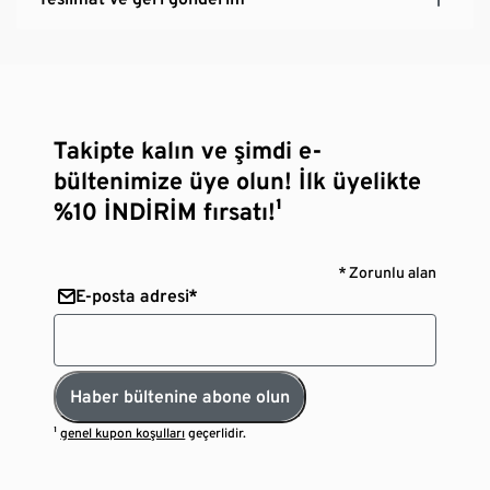
Takipte kalın ve şimdi e-
bültenimize üye olun! İlk üyelikte
%10 İNDİRİM fırsatı!¹
* Zorunlu alan
E-posta adresi*
Haber bültenine abone olun
¹
genel kupon koşulları
geçerlidir.