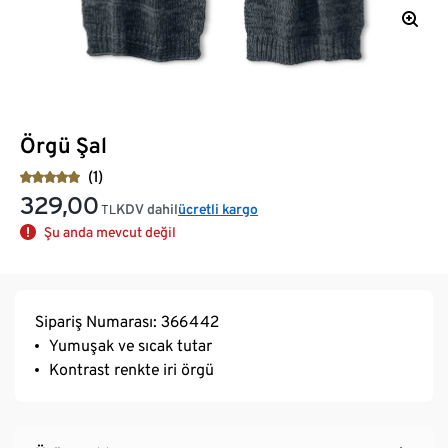
Örgü Şal
(1)
329,00
KDV dahil
ücretli kargo
TL
Şu anda mevcut değil
Sipariş Numarası: 366442
Yumuşak ve sıcak tutar
Kontrast renkte iri örgü