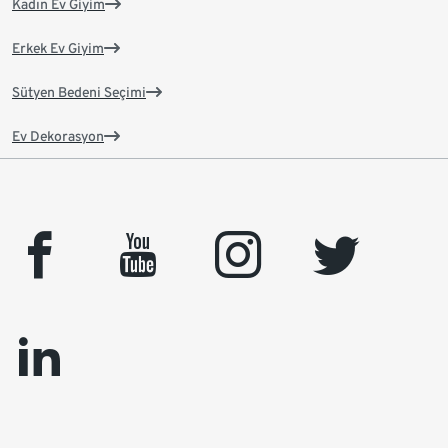
Kadın Ev Giyim
Erkek Ev Giyim
Sütyen Bedeni Seçimi
Ev Dekorasyon
facebook
youtube
instagram
twitter
linkedin