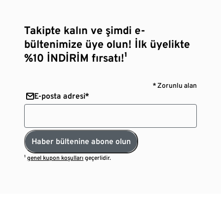
Takipte kalın ve şimdi e-
bültenimize üye olun! İlk üyelikte
%10 İNDİRİM fırsatı!¹
* Zorunlu alan
E-posta adresi*
Haber bültenine abone olun
¹
genel kupon koşulları
geçerlidir.