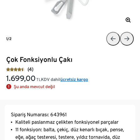
1/2
Çok Fonksiyonlu Çakı
(4)
1.699,00
KDV dahil
ücretsiz kargo
TL
Şu anda mevcut değil
Sipariş Numarası: 643961
Kaliteli paslanmaz çelikten fonksiyonel parçalar
11 fonksiyon: balta, çekiç, düz kenarlı bıçak, pense,
eğe, ağaç testeresi, testere, yıldız tornavida, düz