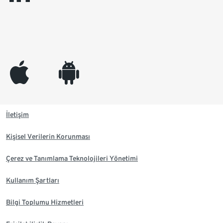
appleinc
android
İletişim
Kişisel Verilerin Korunması
Çerez ve Tanımlama Teknolojileri Yönetimi
Kullanım Şartları
Bilgi Toplumu Hizmetleri