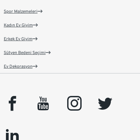
Spor Malzemeleri
Kadın Ev Giyim
Erkek Ev Giyim
Sütyen Bedeni Seçimi
Ev Dekorasyon
facebook
youtube
instagram
twitter
linkedin