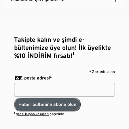
Takipte kalın ve şimdi e-
bültenimize üye olun! İlk üyelikte
%10 İNDİRİM fırsatı!¹
* Zorunlu alan
E-posta adresi*
Haber bültenine abone olun
¹
genel kupon koşulları
geçerlidir.