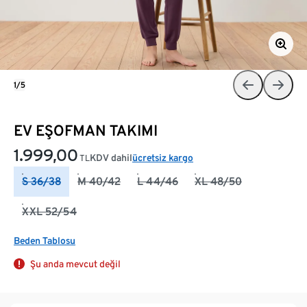
1/5
EV EŞOFMAN TAKIMI
1.999,00
KDV dahil
ücretsiz kargo
TL
S 36/38
M 40/42
L 44/46
XL 48/50
XXL 52/54
Beden Tablosu
Şu anda mevcut değil