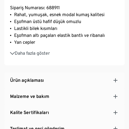
Sipariş Numarası: 688911
Rahat, yumuşak, esnek modal kumaş kalitesi
Eşofman üstü hafif düşük omuzlu
Lastikli bilek kısımları
Eşofman altı paçaları elastik bantlı ve ribanalı
Yan cepler
Uzun ömürlü ve yıkamaya dirençli olması için
Daha fazla göster
yüksek kaliteli marka elastanlı
Ürün açıklaması
Malzeme ve bakım
Kalite Sertifikaları
Teslimat ve geri gönderim