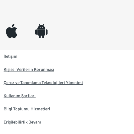
appleinc
android
İletişim
Kişisel Verilerin Korunması
Çerez ve Tanımlama Teknolojileri Yönetimi
Kullanım Şartları
Bilgi Toplumu Hizmetleri
Erişilebilirlik Beyanı