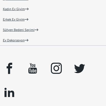
Kadın Ev Giyim
Erkek Ev Giyim
Sütyen Bedeni Seçimi
Ev Dekorasyon
facebook
youtube
instagram
twitter
linkedin