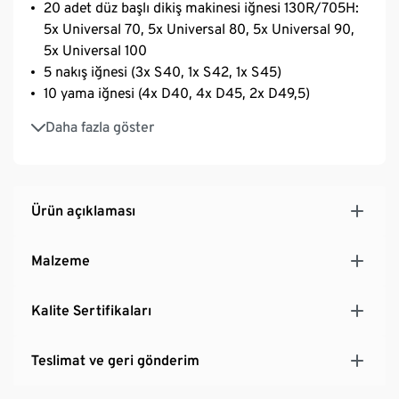
20 adet düz başlı dikiş makinesi iğnesi 130R/705H:
5x Universal 70, 5x Universal 80, 5x Universal 90,
5x Universal 100
5 nakış iğnesi (3x S40, 1x S42, 1x S45)
10 yama iğnesi (4x D40, 4x D45, 2x D49,5)
3 kolay iplik geçiren iğne (1x E42, 1x E39, 1x E36)
Daha fazla göster
12 dikiş iğnesi (3x B39, 3x S42, 3x S45, 3x S51)
Ürün açıklaması
Malzeme
Kalite Sertifikaları
Teslimat ve geri gönderim