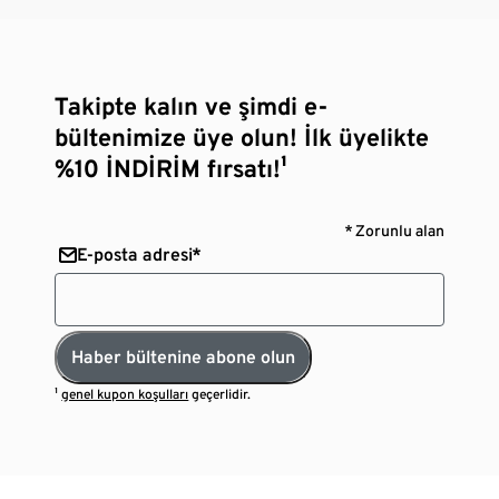
Takipte kalın ve şimdi e-
bültenimize üye olun! İlk üyelikte
%10 İNDİRİM fırsatı!¹
* Zorunlu alan
E-posta adresi*
Haber bültenine abone olun
¹
genel kupon koşulları
geçerlidir.