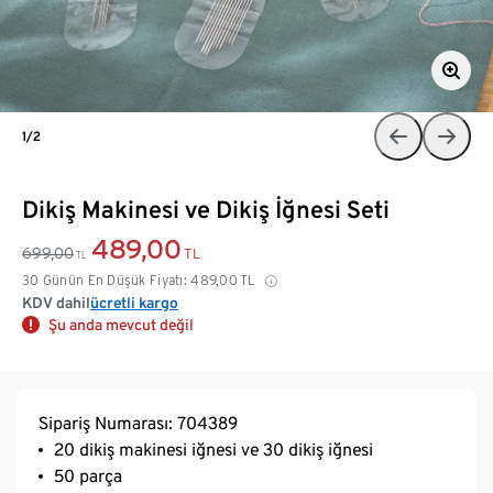
1/2
Dikiş Makinesi ve Dikiş İğnesi Seti
489,00
699,00
TL
TL
30 Günün En Düşük Fiyatı:
489,00
TL
KDV dahil
ücretli kargo
Şu anda mevcut değil
Sipariş Numarası: 704389
20 dikiş makinesi iğnesi ve 30 dikiş iğnesi
50 parça