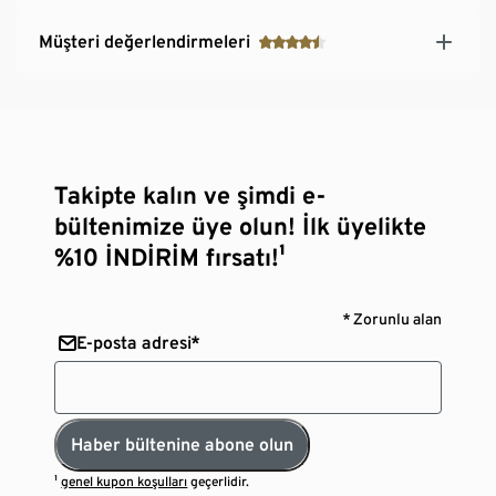
Müşteri değerlendirmeleri
Takipte kalın ve şimdi e-
bültenimize üye olun! İlk üyelikte
%10 İNDİRİM fırsatı!¹
* Zorunlu alan
E-posta adresi*
Haber bültenine abone olun
¹
genel kupon koşulları
geçerlidir.