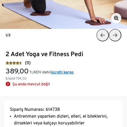
1/2
2 Adet Yoga ve Fitness Pedi
(11)
389,00
KDV dahil
ücretli kargo
TL
₺/adet
194,50
Şu anda mevcut değil
Sipariş Numarası: 614738
Antrenman yaparken dizleri, elleri, el bileklerini,
dirsekleri veya kalçayı koruyabilirler