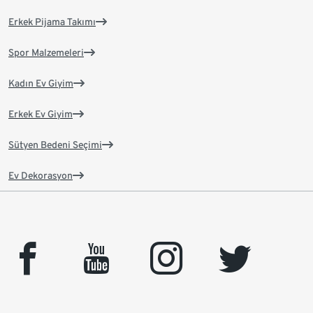
Erkek Pijama Takımı
Spor Malzemeleri
Kadın Ev Giyim
Erkek Ev Giyim
Sütyen Bedeni Seçimi
Ev Dekorasyon
facebook
youtube
instagram
twitter