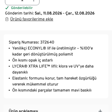
Gönderilebilir
Gönderim tarihi:
Sal., 11.08.2026 - Çar., 12.08.2026
Ürünü favorilerime ekle
Sipariş Numarası: 372640
Yenilikçi ECONYL® lif ile üretilmiştir – %100'e
kadar geri dönüştürülmüş poliamit
Ön kısmı opak iç astarlı
LYCRA® XTRA LIFE™ lifli: klora ve UV'ye daha
dayanıklı
Elastanlı: formunu korur, tam hareket özgürlüğü
vererek mükemmel oturur
Ön kısmındaki parçalar tamamen mavi baskılı
Ürün açıklaması