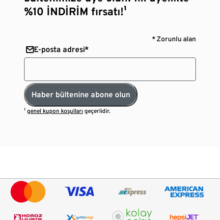
%10 İNDİRİM fırsatı!¹
* Zorunlu alan
E-posta adresi*
Haber bültenine abone olun
¹
genel kupon koşulları
geçerlidir.