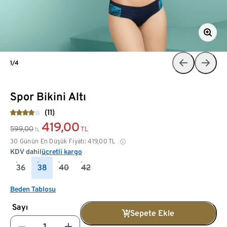
1/4
Spor Bikini Altı
(11)
419,00
599,00
TL
TL
30 Günün En Düşük Fiyatı:
419,00
TL
KDV dahil
ücretli kargo
36
38
40
42
Beden Tablosu
Sayı
Sepete Ekle