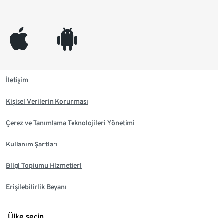
appleinc
android
İletişim
Kişisel Verilerin Korunması
Çerez ve Tanımlama Teknolojileri Yönetimi
Kullanım Şartları
Bilgi Toplumu Hizmetleri
Erişilebilirlik Beyanı
Ülke seçin