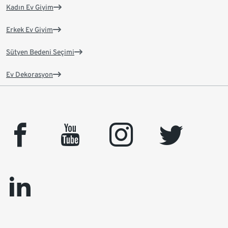
Kadın Ev Giyim
Erkek Ev Giyim
Sütyen Bedeni Seçimi
Ev Dekorasyon
facebook
youtube
instagram
twitter
linkedin