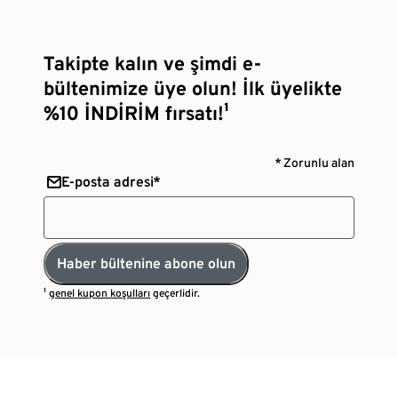
Takipte kalın ve şimdi e-
bültenimize üye olun! İlk üyelikte
%10 İNDİRİM fırsatı!¹
* Zorunlu alan
E-posta adresi*
Haber bültenine abone olun
¹
genel kupon koşulları
geçerlidir.