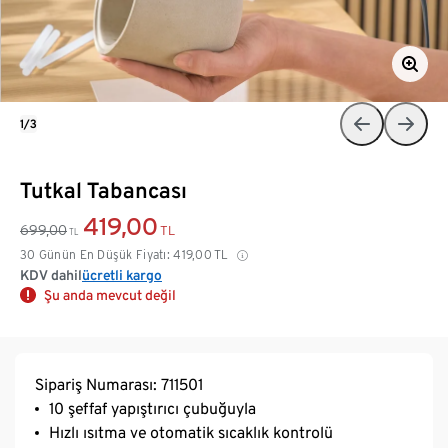
1/3
Tutkal Tabancası
419,00
699,00
TL
TL
30 Günün En Düşük Fiyatı:
419,00
TL
KDV dahil
ücretli kargo
Şu anda mevcut değil
Sipariş Numarası: 711501
10 şeffaf yapıştırıcı çubuğuyla
Hızlı ısıtma ve otomatik sıcaklık kontrolü