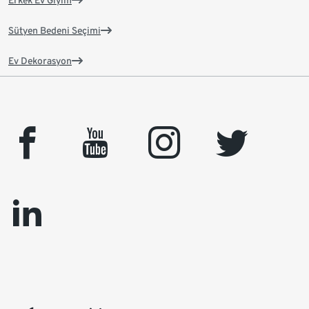
Erkek Ev Giyim
Sütyen Bedeni Seçimi
Ev Dekorasyon
facebook
youtube
instagram
twitter
linkedin