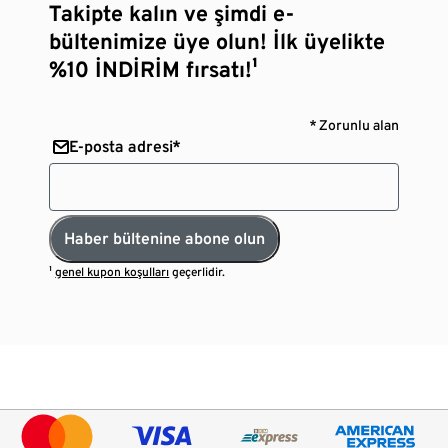
Takipte kalın ve şimdi e-
bültenimize üye olun! İlk üyelikte
%10 İNDİRİM fırsatı!¹
* Zorunlu alan
E-posta adresi*
Haber bültenine abone olun
¹
genel kupon koşulları
geçerlidir.