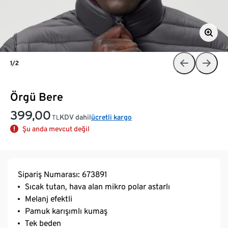
1/2
Örgü Bere
399,00
KDV dahil
ücretli kargo
TL
Şu anda mevcut değil
Sipariş Numarası: 673891
Sıcak tutan, hava alan mikro polar astarlı
Melanj efektli
Pamuk karışımlı kumaş
Tek beden