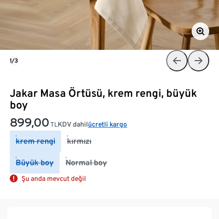
1/3
Jakar Masa Örtüsü, krem rengi, büyük
boy
899,00
KDV dahil
ücretli kargo
TL
krem rengi
kırmızı
Büyük boy
Normal boy
Şu anda mevcut değil