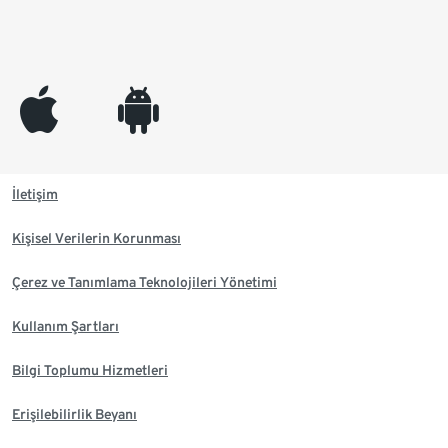
appleinc
android
İletişim
Kişisel Verilerin Korunması
Çerez ve Tanımlama Teknolojileri Yönetimi
Kullanım Şartları
Bilgi Toplumu Hizmetleri
Erişilebilirlik Beyanı