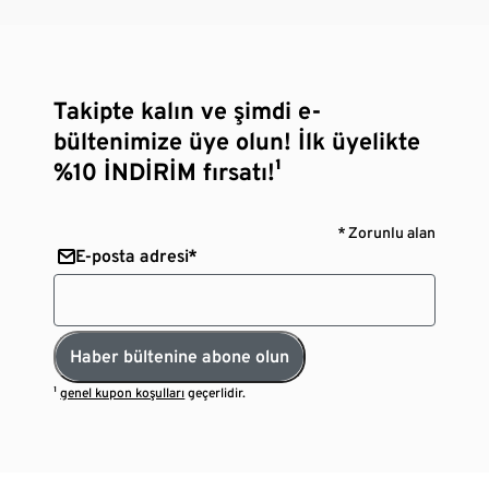
Takipte kalın ve şimdi e-
bültenimize üye olun! İlk üyelikte
%10 İNDİRİM fırsatı!¹
* Zorunlu alan
E-posta adresi*
Haber bültenine abone olun
¹
genel kupon koşulları
geçerlidir.