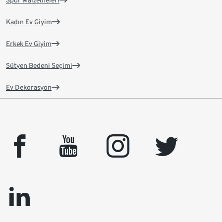
Spor Malzemeleri
Kadın Ev Giyim
Erkek Ev Giyim
Sütyen Bedeni Seçimi
Ev Dekorasyon
facebook
youtube
instagram
twitter
linkedin