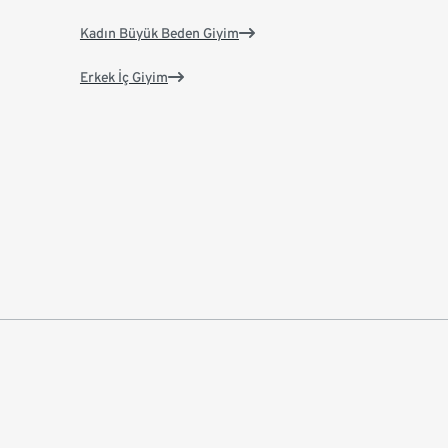
Kadın Büyük Beden Giyim
Erkek İç Giyim