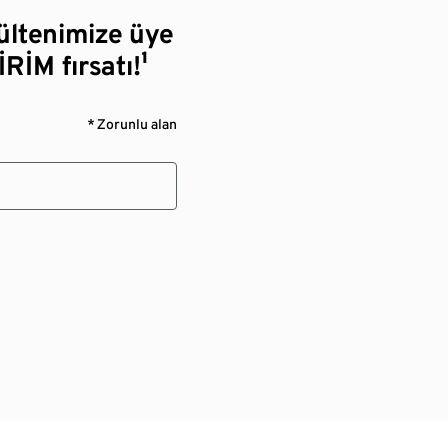
bültenimize üye
RİM fırsatı!¹
* Zorunlu alan