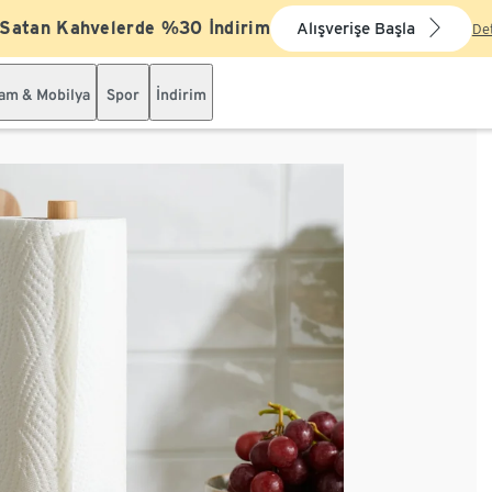
 Satan Kahvelerde %30 İndirim
Alışverişe Başla
De
şam & Mobilya
Spor
İndirim