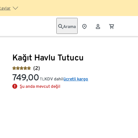
taylar
Arama
Kağıt Havlu Tutucu
(2)
749,00
KDV dahil
ücretli kargo
TL
Şu anda mevcut değil