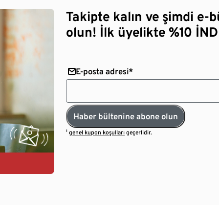
Takipte kalın ve şimdi e-
olun! İlk üyelikte %10 İNDİ
E-posta adresi*
Haber bültenine abone olun
¹
genel kupon koşulları
geçerlidir.