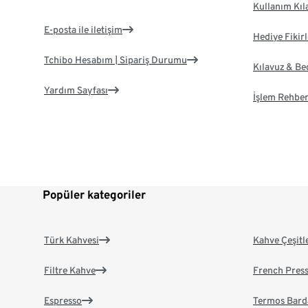
Kullanım Kıl
E-posta ile iletişim
Hediye Fikirl
Tchibo Hesabım | Sipariş Durumu
Kılavuz & B
Yardım Sayfası
İşlem Rehber
Popüler kategoriler
Türk Kahvesi
Kahve Çeşitl
Filtre Kahve
French Pres
Espresso
Termos Bard