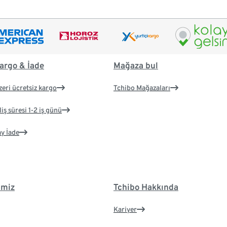
argo & İade
Mağaza bul
zeri ücretsiz kargo
Tchibo Mağazaları
iş süresi 1-2 iş günü
ay İade
imiz
Tchibo Hakkında
Kariyer