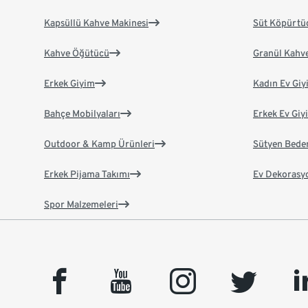
Kapsüllü Kahve Makinesi
Süt Köpürtü
Kahve Öğütücü
Granül Kahv
Erkek Giyim
Kadın Ev Giy
Bahçe Mobilyaları
Erkek Ev Giy
Outdoor & Kamp Ürünleri
Sütyen Bede
Erkek Pijama Takımı
Ev Dekorasy
Spor Malzemeleri
facebook
youtube
instagram
twitter
link