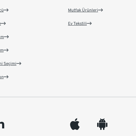
cü
Mutfak Ürünleri
e
Ev Tekstili
im
im
ni Seçimi
on
edin
appleinc
android