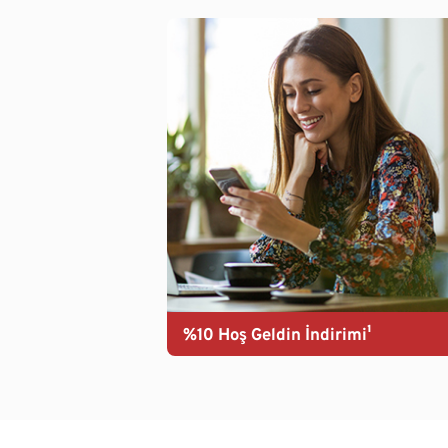
%10 Hoş Geldin İndirimi¹