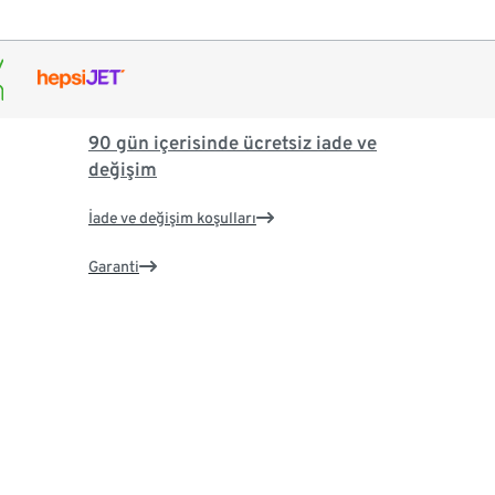
90 gün içerisinde ücretsiz iade ve
değişim
İade ve değişim koşulları
Garanti