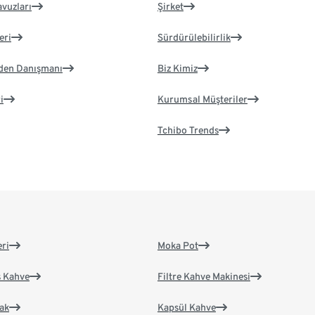
avuzları
Şirket
eri
Sürdürülebilirlik
eden Danışmanı
Biz Kimiz
i
Kurumsal Müşteriler
Tchibo Trends
eri
Moka Pot
s Kahve
Filtre Kahve Makinesi
ak
Kapsül Kahve