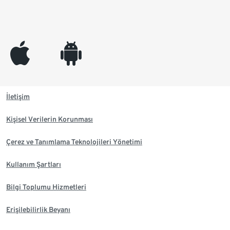
appleinc
android
İletişim
Kişisel Verilerin Korunması
Çerez ve Tanımlama Teknolojileri Yönetimi
Kullanım Şartları
Bilgi Toplumu Hizmetleri
Erişilebilirlik Beyanı