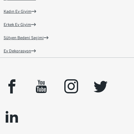
Kadın Ev Giyim
Erkek Ev Giyim
Sütyen Bedeni Seçimi
Ev Dekorasyon
facebook
youtube
instagram
twitter
linkedin