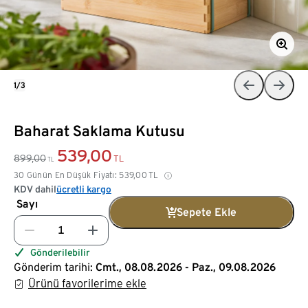
1/3
Baharat Saklama Kutusu
539,00
899,00
TL
TL
30 Günün En Düşük Fiyatı:
539,00
TL
KDV dahil
ücretli kargo
Sayı
Sepete Ekle
Gönderilebilir
Gönderim tarihi:
Cmt., 08.08.2026 - Paz., 09.08.2026
Ürünü favorilerime ekle