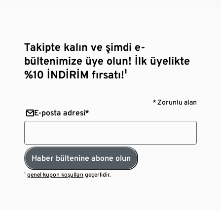
Takipte kalın ve şimdi e-
bültenimize üye olun! İlk üyelikte
%10 İNDİRİM fırsatı!¹
* Zorunlu alan
E-posta adresi*
Haber bültenine abone olun
¹
genel kupon koşulları
geçerlidir.