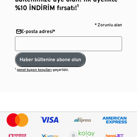
%10 İNDİRİM fırsatı!¹
* Zorunlu alan
E-posta adresi*
Haber bültenine abone olun
¹
genel kupon koşulları
geçerlidir.