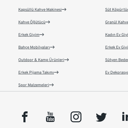
Kapsüllü Kahve Makinesi
Süt Köpürtü
Kahve Öğütücü
Granül Kahv
Erkek Giyim
Kadın Ev Giy
Bahçe Mobilyaları
Erkek Ev Giy
Outdoor & Kamp Ürünleri
Sütyen Bede
Erkek Pijama Takımı
Ev Dekorasy
Spor Malzemeleri
facebook
youtube
instagram
twitter
link