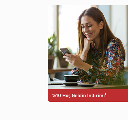
%10 Hoş Geldin İndirimi¹