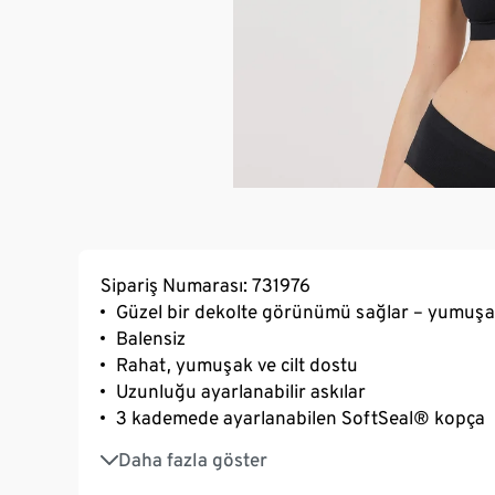
Sipariş Numarası: 731976
Güzel bir dekolte görünümü sağlar – yumuşa
Balensiz
Rahat, yumuşak ve cilt dostu
Uzunluğu ayarlanabilir askılar
3 kademede ayarlanabilen SoftSeal® kopça
Uzun ömürlü ve yıkamaya dirençli olması için 
Daha fazla göster