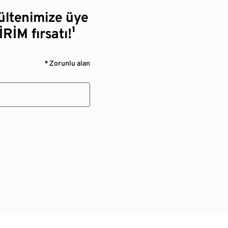
bültenimize üye
RİM fırsatı!¹
* Zorunlu alan