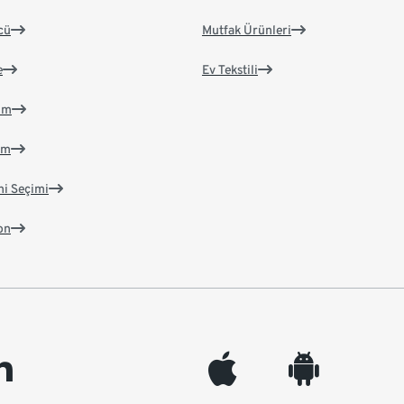
cü
Mutfak Ürünleri
e
Ev Tekstili
im
im
ni Seçimi
on
edin
appleinc
android