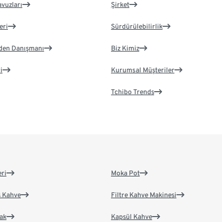
avuzları
Şirket
eri
Sürdürülebilirlik
eden Danışmanı
Biz Kimiz
i
Kurumsal Müşteriler
Tchibo Trends
eri
Moka Pot
s Kahve
Filtre Kahve Makinesi
ak
Kapsül Kahve