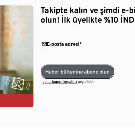
Takipte kalın ve şimdi e-
olun! İlk üyelikte %10 İNDİ
E-posta adresi*
Haber bültenine abone olun
¹
genel kupon koşulları
geçerlidir.