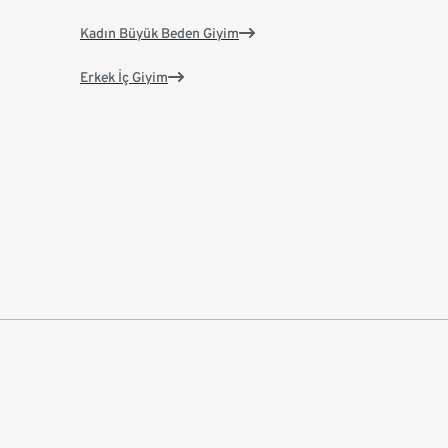
Kadın Büyük Beden Giyim
Erkek İç Giyim