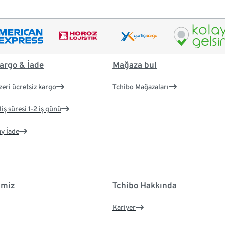
argo & İade
Mağaza bul
zeri ücretsiz kargo
Tchibo Mağazaları
iş süresi 1-2 iş günü
ay İade
imiz
Tchibo Hakkında
Kariyer