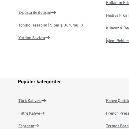
Kullanım Kıl
E-posta ile iletişim
Hediye Fikirl
Tchibo Hesabım | Sipariş Durumu
Kılavuz & B
Yardım Sayfası
İşlem Rehber
Popüler kategoriler
Türk Kahvesi
Kahve Çeşitl
Filtre Kahve
French Pres
Espresso
Termos Bard