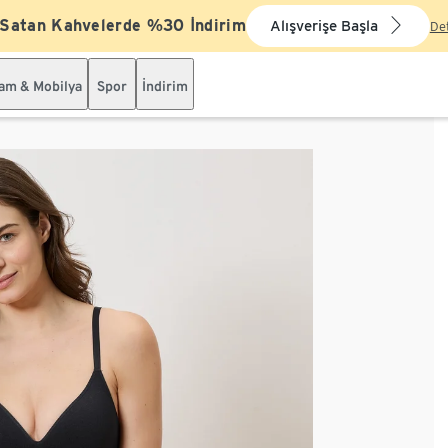
 Satan Kahvelerde %30 İndirim
Alışverişe Başla
De
şam & Mobilya
Spor
İndirim