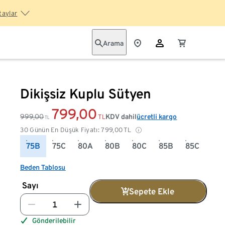
taylar
Arama
Dikişsiz Kuplu Sütyen
799,00
999,00
KDV dahil
ücretli kargo
TL
TL
30 Günün En Düşük Fiyatı:
799,00
TL
75B
75C
80A
80B
80C
85B
85C
Beden Tablosu
Sayı
Sepete Ekle
Gönderilebilir