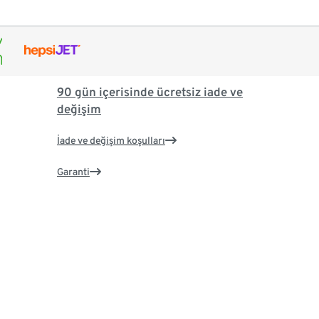
90 gün içerisinde ücretsiz iade ve
değişim
İade ve değişim koşulları
Garanti