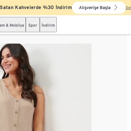
 Satan Kahvelerde %30 İndirim
Alışverişe Başla
De
şam & Mobilya
Spor
İndirim