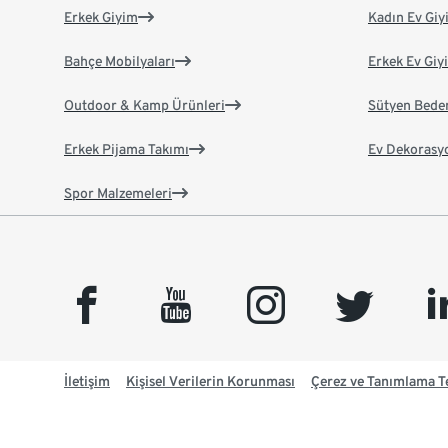
Erkek Giyim
Kadın Ev Giy
Bahçe Mobilyaları
Erkek Ev Giy
Outdoor & Kamp Ürünleri
Sütyen Bede
Erkek Pijama Takımı
Ev Dekorasy
Spor Malzemeleri
facebook
youtube
instagram
twitter
link
İletişim
Kişisel Verilerin Korunması
Çerez ve Tanımlama Te