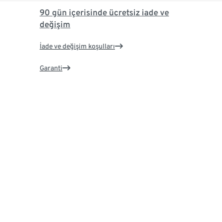
90 gün içerisinde ücretsiz iade ve
değişim
İade ve değişim koşulları
Garanti