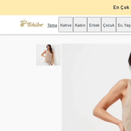
En Çok
Tema
Kahve
Kadın
Erkek
Çocuk
Ev, Ya