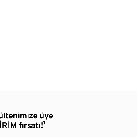
bültenimize üye
RİM fırsatı!¹