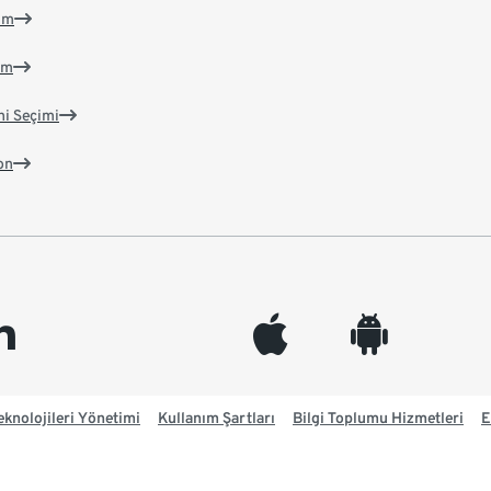
im
im
ni Seçimi
on
edin
appleinc
android
knolojileri Yönetimi
Kullanım Şartları
Bilgi Toplumu Hizmetleri
E