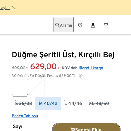
taylar
Arama
Düğme Şeritli Üst, Kırçıllı Bej
629,00
699,00
KDV dahil
ücretli kargo
TL
TL
30 Günün En Düşük Fiyatı:
629,00
TL
S 36/38
M 40/42
L 44/46
XL 48/50
Beden Tablosu
Sayı
Sepete Ekle