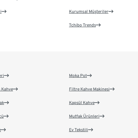
i
Kurumsal Müşteriler
Tchibo Trends
eri
Moka Pot
s Kahve
Filtre Kahve Makinesi
ak
Kapsül Kahve
cü
Mutfak Ürünleri
e
Ev Tekstili