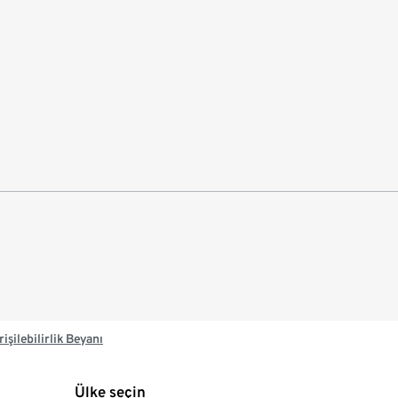
rişilebilirlik Beyanı
Ülke seçin