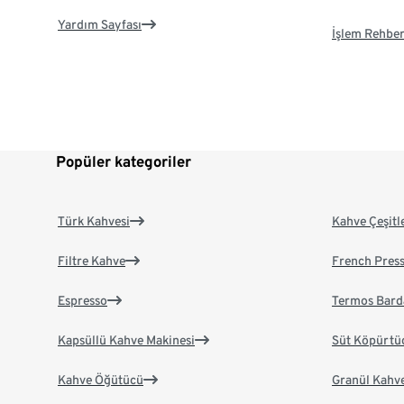
Yardım Sayfası
İşlem Rehber
Popüler kategoriler
Türk Kahvesi
Kahve Çeşitl
Filtre Kahve
French Pres
Espresso
Termos Bard
Kapsüllü Kahve Makinesi
Süt Köpürtü
Kahve Öğütücü
Granül Kahv