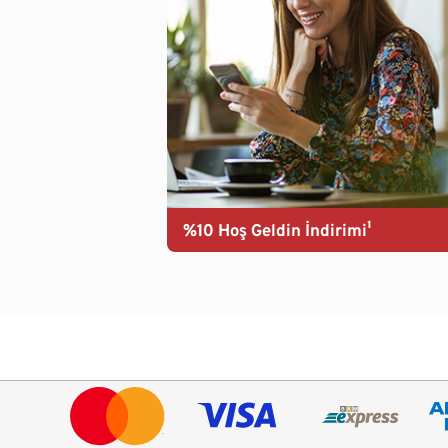
%10 Hoş Geldin İndirimi¹