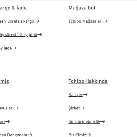
argo & İade
Mağaza bul
zeri ücretsiz kargo
Tchibo Mağazaları
iş süresi 1-2 iş günü
ay İade
imiz
Tchibo Hakkında
Kariyer
avuzları
Şirket
eri
Sürdürülebilirlik
eden Danışmanı
Biz Kimiz