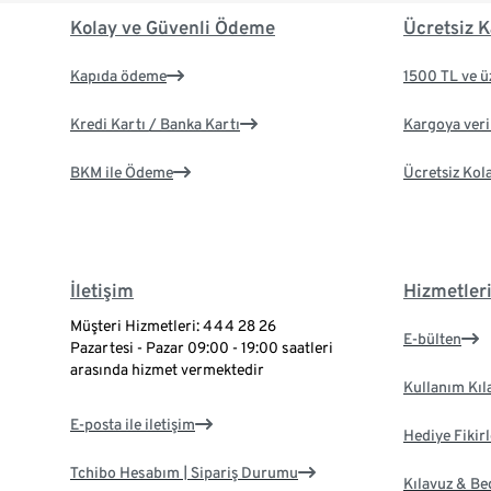
Kolay ve Güvenli Ödeme
Ücretsiz K
Kapıda ödeme
1500 TL ve ü
Kredi Kartı / Banka Kartı
Kargoya veril
BKM ile Ödeme
Ücretsiz Kol
İletişim
Hizmetler
Müşteri Hizmetleri: 444 28 26
E-bülten
Pazartesi - Pazar 09:00 - 19:00 saatleri
arasında hizmet vermektedir
Kullanım Kıl
E-posta ile iletişim
Hediye Fikirl
Tchibo Hesabım | Sipariş Durumu
Kılavuz & B