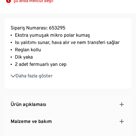
Şu anda mevcut değil
Sipariş Numarası: 653295
Ekstra yumuşak mikro polar kumaş
Isı yalıtımı sunar, hava alır ve nem transferi sağlar
Reglan kollu
Dik yaka
2 adet fermuarlı yan cep
Önde düz kenar, arkada yuvarlak kenar
Daha fazla göster
Ürün açıklaması
Malzeme ve bakım