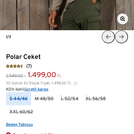
1/3
Polar Ceket
(7)
1.499,00
2.549,00
TL
TL
30 Günün En Düşük Fiyatı:
1.499,00
TL
KDV dahil
ücretli kargo
S 44/46
M 48/50
L 52/54
XL 56/58
XXL 60/62
Beden Tablosu