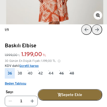
1/5
Baskılı Elbise
1.199,00
1.999,00
TL
TL
30 Günün En Düşük Fiyatı:
1.199,00
TL
KDV dahil
ücretli kargo
36
38
40
42
44
46
48
Beden Tablosu
Sayı
Sepete Ekle