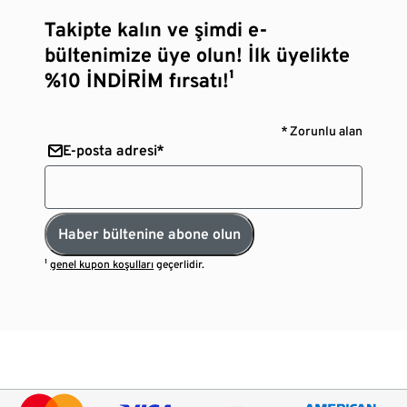
Takipte kalın ve şimdi e-
bültenimize üye olun! İlk üyelikte
%10 İNDİRİM fırsatı!¹
* Zorunlu alan
E-posta adresi*
Haber bültenine abone olun
¹
genel kupon koşulları
geçerlidir.