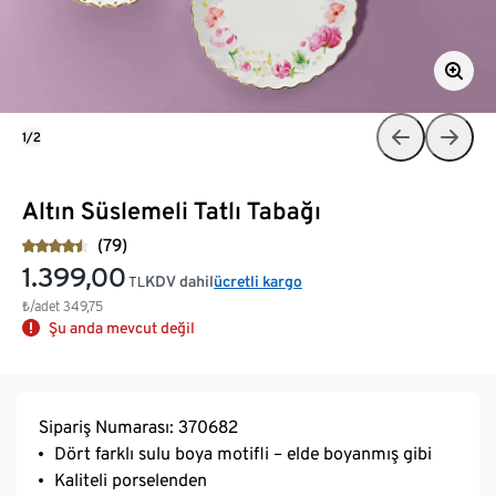
1/2
Altın Süslemeli Tatlı Tabağı
(79)
1.399,00
KDV dahil
ücretli kargo
TL
₺/adet
349,75
Şu anda mevcut değil
Sipariş Numarası: 370682
Dört farklı sulu boya motifli – elde boyanmış gibi
Kaliteli porselenden