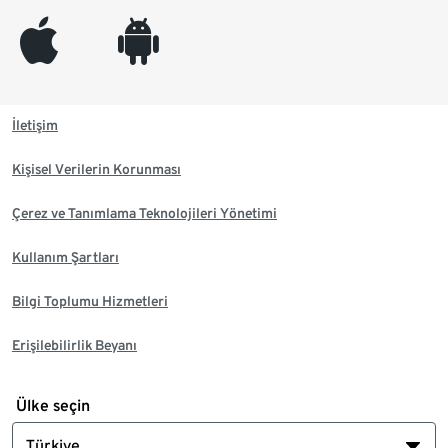
appleinc
android
İletişim
Kişisel Verilerin Korunması
Çerez ve Tanımlama Teknolojileri Yönetimi
Kullanım Şartları
Bilgi Toplumu Hizmetleri
Erişilebilirlik Beyanı
Ülke seçin
Türkiye