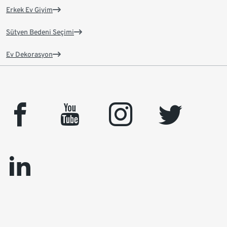
Erkek Ev Giyim
Sütyen Bedeni Seçimi
Ev Dekorasyon
facebook
youtube
instagram
twitter
linkedin