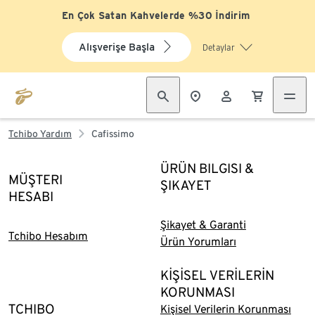
En Çok Satan Kahvelerde %30 İndirim
Alışverişe Başla
Detaylar
Tchibo Yardım
Cafissimo
ÜRÜN BILGISI &
MÜŞTERI
ŞIKAYET
HESABI
Şikayet & Garanti
Tchibo Hesabım
Ürün Yorumları
KİŞİSEL VERİLERİN
KORUNMASI
TCHIBO
Kişisel Verilerin Korunması