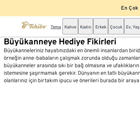
En Çok
Tema
Kahve
Kadın
Erkek
Çocuk
Ev, Ya
Büyükanneye Hediye Fikirleri
Büyükanneleriniz hayatınızdaki en önemli insanlardan biridi
örneğin anne-babaların çalışmak zorunda olduğu zamanlarda
büyükanneler arasında sıkı bir bağ olmasına ve ufaklıkların
istemesine şaşırmamak gerekir. Dünyanın en tatlı büyükan
olanlarınız için birtakım ipucu ve önerileri burada bir araya