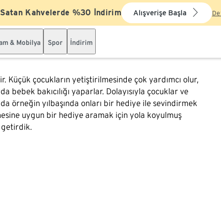
 Satan Kahvelerde %30 İndirim
Alışverişe Başla
De
şam & Mobilya
Spor
İndirim
r. Küçük çocukların yetiştirilmesinde çok yardımcı olur,
 bebek bakıcılığı yaparlar. Dolayısıyla çocuklar ve
 da örneğin yılbaşında onları bir hediye ile sevindirmek
nesine uygun bir hediye aramak için yola koyulmuş
 getirdik.