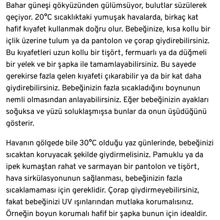
Bahar güneşi gökyüzünden gülümsüyor, bulutlar süzülerek
geçiyor. 20°C sıcaklıktaki yumuşak havalarda, birkaç kat
hafif kıyafet kullanmak doğru olur. Bebeğinize, kısa kollu bir
içlik üzerine tulum ya da pantolon ve çorap giydirebilirsiniz.
Bu kıyafetleri uzun kollu bir tişört, fermuarlı ya da düğmeli
bir yelek ve bir şapka ile tamamlayabilirsiniz. Bu sayede
gerekirse fazla gelen kıyafeti çıkarabilir ya da bir kat daha
giydirebilirsiniz. Bebeğinizin fazla sıcakladığını boynunun
nemli olmasından anlayabilirsiniz. Eğer bebeğinizin ayakları
soğuksa ve yüzü soluklaşmışsa bunlar da onun üşüdüğünü
gösterir.
Havanın gölgede bile 30°C olduğu yaz günlerinde, bebeğinizi
sıcaktan koruyacak şekilde giydirmelisiniz. Pamuklu ya da
ipek kumaştan rahat ve sarmayan bir pantolon ve tişört,
hava sirkülasyonunun sağlanması, bebeğinizin fazla
sıcaklamaması için gereklidir. Çorap giydirmeyebilirsiniz,
fakat bebeğinizi UV ışınlarından mutlaka korumalısınız.
Örneğin boyun korumalı hafif bir şapka bunun için idealdir.