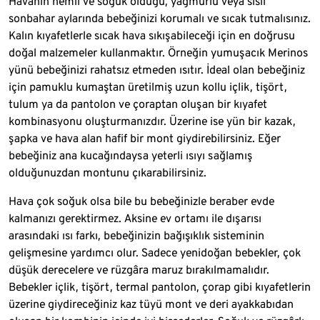
Havanın nemli ve soğuk olduğu, yağmurlu veya sisli
sonbahar aylarında bebeğinizi korumalı ve sıcak tutmalısınız.
Kalın kıyafetlerle sıcak hava sıkışabileceği için en doğrusu
doğal malzemeler kullanmaktır. Örneğin yumuşacık Merinos
yünü bebeğinizi rahatsız etmeden ısıtır. İdeal olan bebeğiniz
için pamuklu kumaştan üretilmiş uzun kollu içlik, tişört,
tulum ya da pantolon ve çoraptan oluşan bir kıyafet
kombinasyonu oluşturmanızdır. Üzerine ise yün bir kazak,
şapka ve hava alan hafif bir mont giydirebilirsiniz. Eğer
bebeğiniz ana kucağındaysa yeterli ısıyı sağlamış
olduğunuzdan montunu çıkarabilirsiniz.
Hava çok soğuk olsa bile bu bebeğinizle beraber evde
kalmanızı gerektirmez. Aksine ev ortamı ile dışarısı
arasındaki ısı farkı, bebeğinizin bağışıklık sisteminin
gelişmesine yardımcı olur. Sadece yenidoğan bebekler, çok
düşük derecelere ve rüzgâra maruz bırakılmamalıdır.
Bebekler içlik, tişört, termal pantolon, çorap gibi kıyafetlerin
üzerine giydireceğiniz kaz tüyü mont ve deri ayakkabıdan