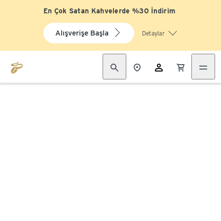
En Çok Satan Kahvelerde %30 İndirim
Alışverişe Başla
Detaylar